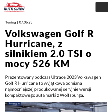
Tuning
| 07.06.23
PREMIERY
Volkswagen Golf R
SAMOCHODY
Hurricane, z
Wiadomości
MOTORSPORT
Supersamochody
silnikiem 2.0 TSI o
Samochody Koncepcyjne
Tuning
mocy 526 KM
Elektryczne
Prezentowany podczas Ultrace 2023 Volkswagen
Golf R Hurricane to wyjątkowa odmiana
najmocniejszej produkowanej seryjnie wersji
kompaktowego auta marki z Wolfsburga.