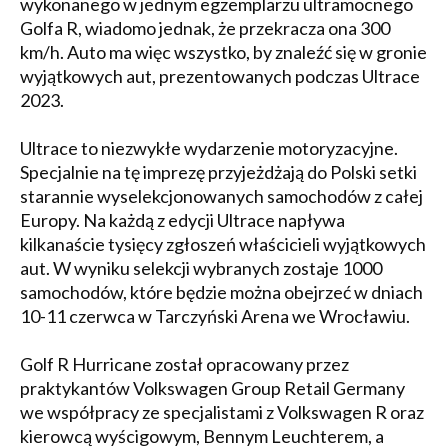
wykonanego w jednym egzemplarzu ultramocnego
Golfa R, wiadomo jednak, że przekracza ona 300
km/h. Auto ma więc wszystko, by znaleźć się w gronie
wyjątkowych aut, prezentowanych podczas Ultrace
2023.
Ultrace to niezwykłe wydarzenie motoryzacyjne.
Specjalnie na tę imprezę przyjeżdżają do Polski setki
starannie wyselekcjonowanych samochodów z całej
Europy. Na każdą z edycji Ultrace napływa
kilkanaście tysięcy zgłoszeń właścicieli wyjątkowych
aut. W wyniku selekcji wybranych zostaje 1000
samochodów, które będzie można obejrzeć w dniach
10-11 czerwca w Tarczyński Arena we Wrocławiu.
Golf R Hurricane został opracowany przez
praktykantów Volkswagen Group Retail Germany
we współpracy ze specjalistami z Volkswagen R oraz
kierowcą wyścigowym, Bennym Leuchterem, a