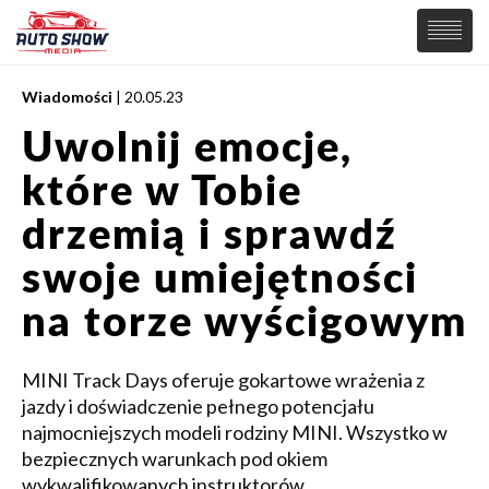
Wiadomości
| 20.05.23
PREMIERY
Uwolnij emocje,
SAMOCHODY
które w Tobie
Wiadomości
MOTORSPORT
Supersamochody
drzemią i sprawdź
Samochody Koncepcyjne
Tuning
swoje umiejętności
Elektryczne
na torze wyścigowym
MINI Track Days oferuje gokartowe wrażenia z
jazdy i doświadczenie pełnego potencjału
najmocniejszych modeli rodziny MINI. Wszystko w
bezpiecznych warunkach pod okiem
wykwalifikowanych instruktorów.