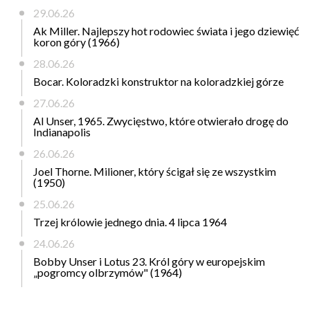
29.06.26
Ak Miller. Najlepszy hot rodowiec świata i jego dziewięć
koron góry (1966)
28.06.26
Bocar. Koloradzki konstruktor na koloradzkiej górze
27.06.26
Al Unser, 1965. Zwycięstwo, które otwierało drogę do
Indianapolis
26.06.26
Joel Thorne. Milioner, który ścigał się ze wszystkim
(1950)
25.06.26
Trzej królowie jednego dnia. 4 lipca 1964
24.06.26
Bobby Unser i Lotus 23. Król góry w europejskim
„pogromcy olbrzymów" (1964)