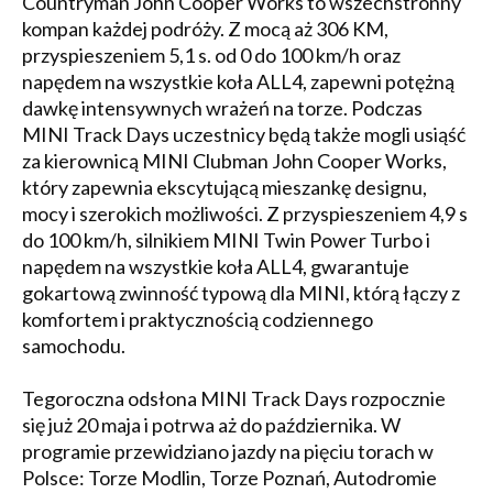
Countryman John Cooper Works to wszechstronny
kompan każdej podróży. Z mocą aż 306 KM,
przyspieszeniem 5,1 s. od 0 do 100 km/h oraz
napędem na wszystkie koła ALL4, zapewni potężną
dawkę intensywnych wrażeń na torze. Podczas
MINI Track Days uczestnicy będą także mogli usiąść
za kierownicą MINI Clubman John Cooper Works,
który zapewnia ekscytującą mieszankę designu,
mocy i szerokich możliwości. Z przyspieszeniem 4,9 s
do 100 km/h, silnikiem MINI Twin Power Turbo i
napędem na wszystkie koła ALL4, gwarantuje
gokartową zwinność typową dla MINI, którą łączy z
komfortem i praktycznością codziennego
samochodu.
Tegoroczna odsłona MINI Track Days rozpocznie
się już 20 maja i potrwa aż do października. W
programie przewidziano jazdy na pięciu torach w
Polsce: Torze Modlin, Torze Poznań, Autodromie