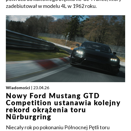
zadebiutował w modelu 4L w 1962 roku.
Wiadomości
| 23.04.26
Nowy Ford Mustang GTD
Competition ustanawia kolejny
rekord okrążenia toru
Nürburgring
Niecały rok po pokonaniu Północnej Pętli toru