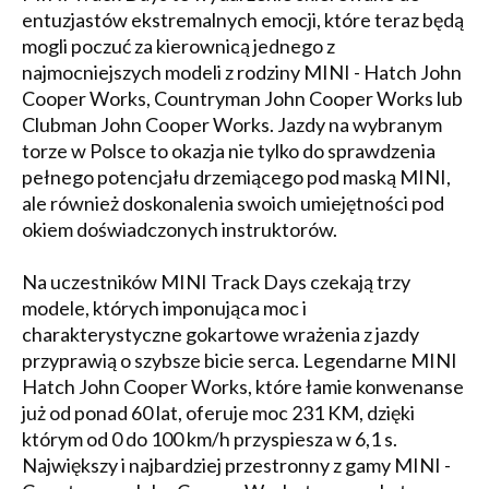
entuzjastów ekstremalnych emocji, które teraz będą
mogli poczuć za kierownicą jednego z
najmocniejszych modeli z rodziny MINI - Hatch John
Cooper Works, Countryman John Cooper Works lub
Clubman John Cooper Works. Jazdy na wybranym
torze w Polsce to okazja nie tylko do sprawdzenia
pełnego potencjału drzemiącego pod maską MINI,
ale również doskonalenia swoich umiejętności pod
okiem doświadczonych instruktorów.
Na uczestników MINI Track Days czekają trzy
modele, których imponująca moc i
charakterystyczne gokartowe wrażenia z jazdy
przyprawią o szybsze bicie serca. Legendarne MINI
Hatch John Cooper Works, które łamie konwenanse
już od ponad 60 lat, oferuje moc 231 KM, dzięki
którym od 0 do 100 km/h przyspiesza w 6,1 s.
Największy i najbardziej przestronny z gamy MINI -