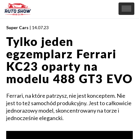
Super Cars
| 14.07.23
PREMIERY
Tylko jeden
SAMOCHODY
egzemplarz Ferrari
Wiadomości
MOTORSPORT
Supersamochody
KC23 oparty na
Samochody Koncepcyjne
Tuning
modelu 488 GT3 EVO
Elektryczne
Ferrari, na które patrzysz, nie jest konceptem. Nie
jest to też samochód produkcyjny. Jest to całkowicie
jednorazowy model, skoncentrowany na torze i
jednocześnie elegancki.