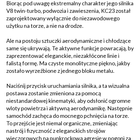
Biorąc pod uwagę ekstremalny charakter jego silnika
V8 twin-turbo, podwozia i zawieszenia, KC23 został
zaprojektowany wyłącznie do niezawodowego
użytku na torze, a nie na drodze.
Ale na postoju sztuczki aerodynamiczne i chłodzące
same się ukrywają. Te aktywne funkcje powracają, by
zaprezentować eleganckie, niezakłócone linie i
falistą formę. Ma czyste monolityczne piękno, jakby
zostało wyrzeźbione z jednego bloku metalu.
Naciśnij przycisk uruchamiania silnika, a ta wizualna
postawa zostanie zmieniona za pomocą
niestandardowej kinematyki, aby odsłonić ogromne
wloty powietrza i aktywną aerodynamikę. Następnie
samochód zachęca do mocnego pchnięcia na torze.
To przejście jest niemal organiczne, zmieniając
nastrój i fizyczność z eleganckich strojów
wieczorowych na punkrockową agresję w pogoni za