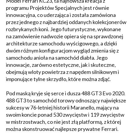
Model Ferrari KC23, ta najnowsza kreacja z
programu Projektów Specjalnych jest równie
innowacyjna, co uderzająca i została zamówiona
przez jednego z najbardziej oddanych kolekcjonerów
rozbrykanych koni. Jego futurystyczne, wykonane
na zamówienie nadwozie opiera się na sprawdzonej
architekturze samochodu wyścigowego, a dzięki
dwóm różnym konfiguracjom wygląd zmienia się z
samochodu anioła na samochód diabła. Jego
innowacje, zarówno estetyczne, jak i skuteczne,
obejmują wloty powietrza z napędem silnikowym i
imponujące tylne skrzydło, które można zdjąć.
Pod maską kryje się serce i dusza 488 GT3 Evo 2020.
488 GT3 to samochód torowy odnoszący największe
sukcesy w 76-letniej historii Maranello, mający na
swoim koncie ponad 530 zwycięstw i 119 zwycięstw
w mistrzostwach, co nie jest złą platformą, z której
można skonstruować najlepsze prywatne Ferrari.