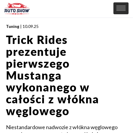
Tuning
| 10.09.25
PREMIERY
Trick Rides
SAMOCHODY
prezentuje
Wiadomości
MOTORSPORT
Supersamochody
pierwszego
Samochody Koncepcyjne
Tuning
Mustanga
Elektryczne
wykonanego w
całości z włókna
węglowego
Niestandardowe nadwozie z włókna węglowego