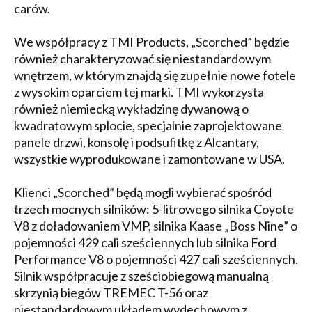
carów.
We współpracy z TMI Products, „Scorched” będzie
również charakteryzować się niestandardowym
wnętrzem, w którym znajdą się zupełnie nowe fotele
z wysokim oparciem tej marki. TMI wykorzysta
również niemiecką wykładzinę dywanową o
kwadratowym splocie, specjalnie zaprojektowane
panele drzwi, konsolę i podsufitkę z Alcantary,
wszystkie wyprodukowane i zamontowane w USA.
Klienci „Scorched” będą mogli wybierać spośród
trzech mocnych silników: 5-litrowego silnika Coyote
V8 z doładowaniem VMP, silnika Kaase „Boss Nine” o
pojemności 429 cali sześciennych lub silnika Ford
Performance V8 o pojemności 427 cali sześciennych.
Silnik współpracuje z sześciobiegową manualną
skrzynią biegów TREMEC T-56 oraz
niestandardowym układem wydechowym z