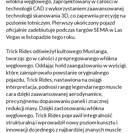
włókna węglowego, zaprojektowany w całości w
technologii CAD z wykorzystaniem zaawansowanej
technologii skanowania 3D, co zapewnia precyzję na
poziomie lotniczym. Pierwszy ukończony pojazd
oficjalnie zadebiutuje podczas targów SEMA w Las
Vegas w listopadzie tego roku.
Trick Rides odświeżył kultowego Mustanga,
tworząc go w całości z prepregowanego włókna
węglowego. Oddając hołd zaangażowaniu w wyścigi,
które zainspirowało powstanie oryginalnego
pojazdu, Trick Rides, nastawiona na osiągi
interpretacja, podnosi rangę legendarnego muscle
cara dzięki zaawansowanej aerodynamice,
precyzyjnemu dopasowaniu paneli i znacznej
redukcji masy. Dzięki zastosowaniu włókna
węglowego, Trick Rides poprawił integralność
strukturalną i wprowadził nowy poziom kunsztu i
innowacji do jednego z najbardziej znanych muscle