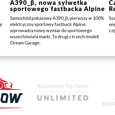
A390_β, nowa sylwetka
C
sportowego fastbacka Alpine
R
Samochód pokazowy A390_β, pierwszy w 100%
Ss
ę
elektryczny sportowy fastback Alpine,
wi
wprowadza nowy wymiar do sportowego
czę
wszechświata marki. To drugi z trzech modeli
Dream Garage.
POLI