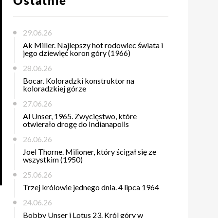
Ostatnie
29.06.26
Ak Miller. Najlepszy hot rodowiec świata i
jego dziewięć koron góry (1966)
28.06.26
Bocar. Koloradzki konstruktor na
koloradzkiej górze
27.06.26
Al Unser, 1965. Zwycięstwo, które
otwierało drogę do Indianapolis
26.06.26
Joel Thorne. Milioner, który ścigał się ze
wszystkim (1950)
25.06.26
Trzej królowie jednego dnia. 4 lipca 1964
24.06.26
Bobby Unser i Lotus 23. Król góry w