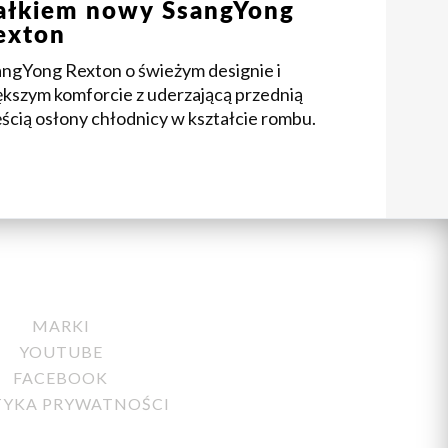
ałkiem nowy SsangYong
exton
angYong Rexton o świeżym designie i
ększym komforcie z uderzającą przednią
ścią osłony chłodnicy w kształcie rombu.
MARKI
YOUTUBE
FACEBOOK
TYKA PRYWATNOŚCI