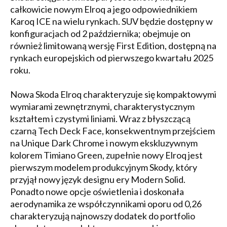
całkowicie nowym Elroq a jego odpowiednikiem
Karoq ICE na wielu rynkach. SUV będzie dostępny w
konfiguracjach od 2 października; obejmuje on
również limitowaną wersję First Edition, dostępną na
rynkach europejskich od pierwszego kwartału 2025
roku.
Nowa Skoda Elroq charakteryzuje się kompaktowymi
wymiarami zewnętrznymi, charakterystycznym
kształtem i czystymi liniami. Wraz z błyszczącą
czarną Tech Deck Face, konsekwentnym przejściem
na Unique Dark Chrome i nowym ekskluzywnym
kolorem Timiano Green, zupełnie nowy Elroq jest
pierwszym modelem produkcyjnym Skody, który
przyjął nowy język designu ery Modern Solid.
Ponadto nowe opcje oświetlenia i doskonała
aerodynamika ze współczynnikami oporu od 0,26
charakteryzują najnowszy dodatek do portfolio