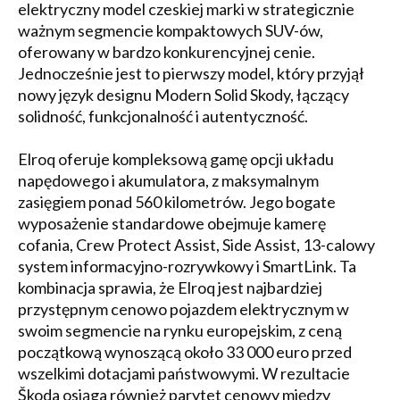
elektryczny model czeskiej marki w strategicznie
ważnym segmencie kompaktowych SUV-ów,
oferowany w bardzo konkurencyjnej cenie.
Jednocześnie jest to pierwszy model, który przyjął
nowy język designu Modern Solid Skody, łączący
solidność, funkcjonalność i autentyczność.
Elroq oferuje kompleksową gamę opcji układu
napędowego i akumulatora, z maksymalnym
zasięgiem ponad 560 kilometrów. Jego bogate
wyposażenie standardowe obejmuje kamerę
cofania, Crew Protect Assist, Side Assist, 13-calowy
system informacyjno-rozrywkowy i SmartLink. Ta
kombinacja sprawia, że ​​Elroq jest najbardziej
przystępnym cenowo pojazdem elektrycznym w
swoim segmencie na rynku europejskim, z ceną
początkową wynoszącą około 33 000 euro przed
wszelkimi dotacjami państwowymi. W rezultacie
Škoda osiąga również parytet cenowy między