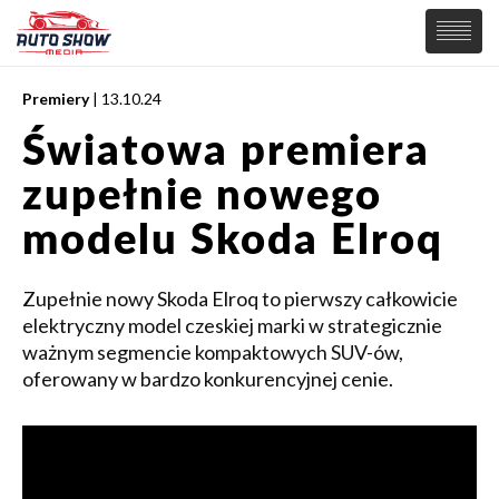
Premiery
| 13.10.24
PREMIERY
Światowa premiera
SAMOCHODY
zupełnie nowego
Wiadomości
MOTORSPORT
Supersamochody
modelu Skoda Elroq
Samochody Koncepcyjne
Tuning
Zupełnie nowy Skoda Elroq to pierwszy całkowicie
Elektryczne
elektryczny model czeskiej marki w strategicznie
ważnym segmencie kompaktowych SUV-ów,
oferowany w bardzo konkurencyjnej cenie.