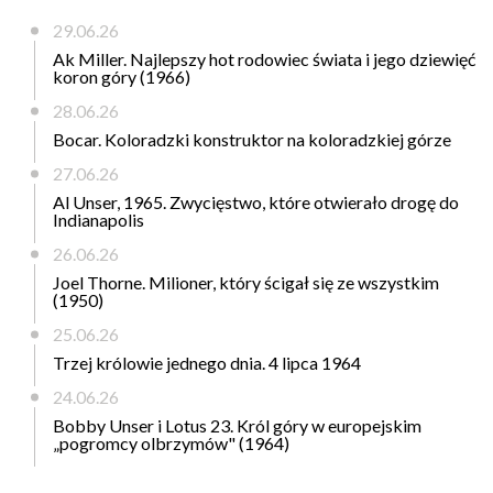
29.06.26
Ak Miller. Najlepszy hot rodowiec świata i jego dziewięć
koron góry (1966)
28.06.26
Bocar. Koloradzki konstruktor na koloradzkiej górze
27.06.26
Al Unser, 1965. Zwycięstwo, które otwierało drogę do
Indianapolis
26.06.26
Joel Thorne. Milioner, który ścigał się ze wszystkim
(1950)
25.06.26
Trzej królowie jednego dnia. 4 lipca 1964
24.06.26
Bobby Unser i Lotus 23. Król góry w europejskim
„pogromcy olbrzymów" (1964)