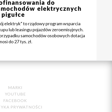
ofinansowania do
amochodów elektrycznych
 pigułce
ój elektryk” to rządowy program wsparcia
kupu lub leasingu pojazdów zeroemisyjnych.
przypadku samochodów osobowych dotacja
osi do 27 tys. zł.
MARKI
YOUTUBE
FACEBOOK
TYKA PRYWATNOŚCI