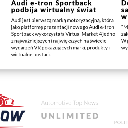
Audi e-tron Sportback
D
podbija wirtualny świat
s
w
Audi jest pierwszą marką motoryzacyjną, która
jako platformę prezentacji nowego Audi e-tron
“M
Sportback wykorzystała Virtual Market 4 jedno
za
z najważniejszych i największych na świecie
W 
wydarzeń VR pokazujących marki, produkty i
wyn
wirtualne postaci.
POLI