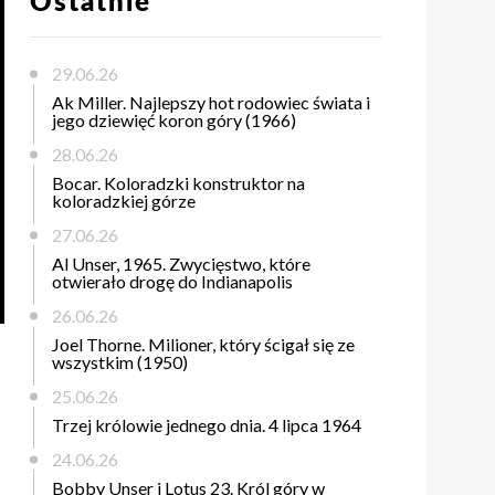
Ostatnie
29.06.26
Ak Miller. Najlepszy hot rodowiec świata i
jego dziewięć koron góry (1966)
28.06.26
Bocar. Koloradzki konstruktor na
koloradzkiej górze
27.06.26
Al Unser, 1965. Zwycięstwo, które
otwierało drogę do Indianapolis
26.06.26
Joel Thorne. Milioner, który ścigał się ze
wszystkim (1950)
25.06.26
Trzej królowie jednego dnia. 4 lipca 1964
24.06.26
Bobby Unser i Lotus 23. Król góry w