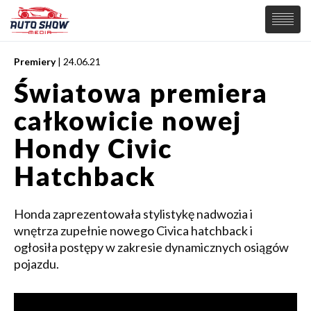
Premiery
| 24.06.21
PREMIERY
Światowa premiera
SAMOCHODY
całkowicie nowej
Wiadomości
MOTORSPORT
Supersamochody
Hondy Civic
Samochody Koncepcyjne
Tuning
Hatchback
Elektryczne
Honda zaprezentowała stylistykę nadwozia i
wnętrza zupełnie nowego Civica hatchback i
ogłosiła postępy w zakresie dynamicznych osiągów
pojazdu.