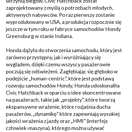
skrzynią biegów, Civic Hatchback został
zaprojektowany z myślą o potrzebach młodych,
aktywnych nabywców. Po raz pierwszy zostanie
wyprodukowany w USA, a produkcja rozpocznie się
jeszcze w tym roku w fabryce samochodów Hondy
Greensburg w stanie Indiana.
Honda dążyła do stworzenia samochodu, który jest
zarówno przystępny, jak i wyróżniający się
wyglądem, dzięki czemu wszyscy pasażerowie
poczują się odświeżeni. Zagłębiając się głęboko w
podejście „human-centric”, które jest podstawą
rozwoju samochodów Hondy, Honda udoskonaliła
Civic Hatchback w oparciu o idee skoncentrowane
na pasażerach, takie jak „projekty”, które tworzą
ekspansywne wrażenie, które rozjaśnia ducha
pasażerów, „dynamikę” które zapewniają wysokiej
jakości wrażenia z jazdy oraz „HMI” (interfejs
człowiek-maszyna), którego można używać