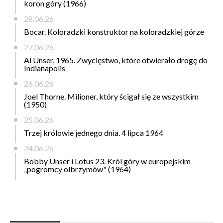
koron góry (1966)
28.06.26
Bocar. Koloradzki konstruktor na koloradzkiej górze
27.06.26
Al Unser, 1965. Zwycięstwo, które otwierało drogę do
Indianapolis
26.06.26
Joel Thorne. Milioner, który ścigał się ze wszystkim
(1950)
25.06.26
Trzej królowie jednego dnia. 4 lipca 1964
24.06.26
Bobby Unser i Lotus 23. Król góry w europejskim
„pogromcy olbrzymów" (1964)