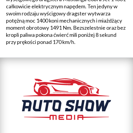
całkowicie elektrycznym napędem. Ten jedyny w
swoim rodzaju wyścigowy dragster wytwarza
potężną moc 1400 koni mechanicznych i miażdżący
moment obrotowy 1491 Nm. Bezszelestnie oraz bez
kropli paliwa pokona ćwierć mili poniżej 8 sekund
przy prękości ponad 170 km/h.