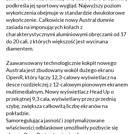
podkreśla jej sportowy wygląd. Najwyższy poziom
wykończenia obejmuje w standardzie dwukolorowe
wykończenie. Całkowicie nowy Austral dumnie
zasiada na imponujących kołach z
charakterystycznymi aluminiowymi obręczami od 17
do 20 cali, z których większość jest wycinana
diamentem.
Zaawansowany technologicznie kokpit nowego
Australa jest zbudowany wokół dużego ekranu
OpenR, który łączy 12,3-calowy wyświetlacz na
desce rozdzielczej z 12-calowym pionowym ekranem
multimedialnym. Nowy wyświetlacz Head Up o
przekątnej 9,3 cala, wyświetlany przez przednią
szybę, zwiększa całkowitą liczbę ekranów na
pokładzie.
Samoregulująca jasność i zoptymalizowane
właściwości odblaskowe umożliwiły pozbycie się