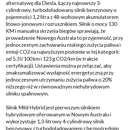
alternatywę dla Diesla. Łączy najnowszy 3-
cylindrowy, turbodoładowany silnik benzynowy o
pojemności 1,2 litra z 48-woltowym akumulatorem
litowo-jonowym i rozrusznikiem. Silnik o mocy 130
KM i manualna skrzynia biegów sprawiają, że
prowadzenie Nowego Australa to przyjemność, przy
jednoczesnym zachowaniu niskiego zużycia paliwa i
emisji CO2 na najwyższym poziomie w tej kategorii:
od 5,3 l/100 km i 123 g CO2/km (w trakcie
certyfikacji). Ustawienia można przełączać, aby
zmaksymalizować wydajność energetyczną przy
jednoczesnym utrzymaniu zużycia paliwa o 20%
niższego niż w równoważnym niehybrydowym
silniku spalinowym.
Silnik Mild Hybrid jest pierwszym silnikiem
hybrydowym oferowanym w Nowym Australu i
wykorzystuje 1,3-litrowy 4-cylindrowy silnik
benzynowy z turbodoładowaniem z bezpośrednim