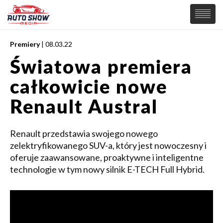
Premiery
| 08.03.22
PREMIERY
Światowa premiera
SAMOCHODY
całkowicie nowe
Wiadomości
MOTORSPORT
Supersamochody
Renault Austral
Samochody Koncepcyjne
Tuning
Renault przedstawia swojego nowego
Elektryczne
zelektryfikowanego SUV-a, który jest nowoczesny i
oferuje zaawansowane, proaktywne i inteligentne
technologie w tym nowy silnik E-TECH Full Hybrid.