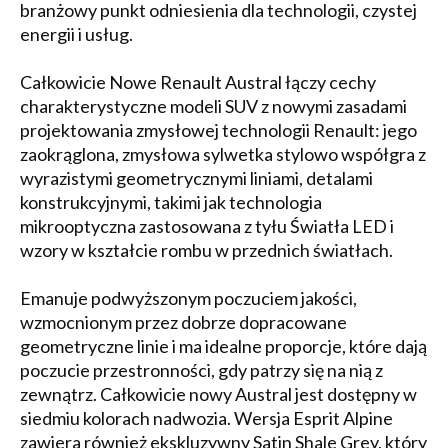
branżowy punkt odniesienia dla technologii, czystej
energii i usług.
Całkowicie Nowe Renault Austral łączy cechy
charakterystyczne modeli SUV z nowymi zasadami
projektowania zmysłowej technologii Renault: jego
zaokrąglona, zmysłowa sylwetka stylowo współgra z
wyrazistymi geometrycznymi liniami, detalami
konstrukcyjnymi, takimi jak technologia
mikrooptyczna zastosowana z tyłu Światła LED i
wzory w kształcie rombu w przednich światłach.
Emanuje podwyższonym poczuciem jakości,
wzmocnionym przez dobrze dopracowane
geometryczne linie i ma idealne proporcje, które dają
poczucie przestronności, gdy patrzy się na nią z
zewnątrz. Całkowicie nowy Austral jest dostępny w
siedmiu kolorach nadwozia. Wersja Esprit Alpine
zawiera również ekskluzywny Satin Shale Grey, który