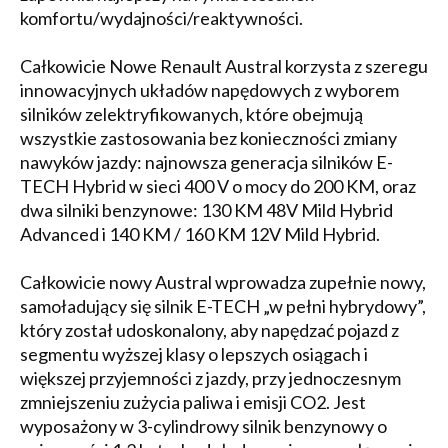
komfortu/wydajności/reaktywności.
Całkowicie Nowe Renault Austral korzysta z szeregu
innowacyjnych układów napędowych z wyborem
silników zelektryfikowanych, które obejmują
wszystkie zastosowania bez konieczności zmiany
nawyków jazdy: najnowsza generacja silników E-
TECH Hybrid w sieci 400 V o mocy do 200 KM, oraz
dwa silniki benzynowe: 130 KM 48V Mild Hybrid
Advanced i 140 KM / 160 KM 12V Mild Hybrid.
Całkowicie nowy Austral wprowadza zupełnie nowy,
samoładujący się silnik E-TECH „w pełni hybrydowy”,
który został udoskonalony, aby napędzać pojazd z
segmentu wyższej klasy o lepszych osiągach i
większej przyjemności z jazdy, przy jednoczesnym
zmniejszeniu zużycia paliwa i emisji CO2. Jest
wyposażony w 3-cylindrowy silnik benzynowy o