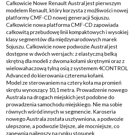
Całkowicie Nowe Renault Austral jest pierwszym
modelem Renault, który korzysta z możliwości nowej
platformy CMF-CD nowej generacji Sojuszu.
Całkowicie nowa platforma CMF-CD zapowiada
całkowitą przebudowę linii kompaktowych i wysokiej
klasy segmentów dla międzynarodowych marek
Sojuszu. Całkowicie nowe podwozie Austral jest
dostępne w dwóch wersjach: z elastyczną belką
skrętną dla modeli z dwoma kołami skrętnymi oraz z
wielowahaczową tylną osią z systemem 4CONTROL
Advanced do kierowania czterema kołami.
Model ze sterowaniem na cztery koła ma promień
skrętu wynoszący 10,1 metra. Prowadzenie nowego
Australa na drogach miejskich jest podobne do
prowadzenia samochodu miejskiego. Nie ma sobie
równych wśród innych w segmencie. Karoseria
nowego Australa została usztywniona, a podwozie
ulepszone, a podwozie lżejsze, ale mocniejsze, co
zapewnia najlepszy na rynku stosunek