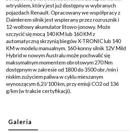
wtryskiem, który jest już dostępny w wybranych
pojazdach Renault. Opracowany we współpracy z
Daimlerem silnik jest wspierany przez rozrusznik i
12-woltowy akumulator litowo-jonowy. Może
szczycić się mocą 140 KM lub 160 KM z
automatyczną skrzynią biegów X-TRONIC lub 140
KM w modelu manualnym. 160-konny silnik 12V Mild
Hybrid w nowym Australu może pochwalić się
maksymalnym momentem obrotowym 270 Nm
dostępnym w zakresie od 1800 do 3500 obr./min i
niskim zużyciem paliwa w cyklu mieszanym
wynoszącym 6,2 l/100 km, przy emisji CO2 od 136
g/km (w trakcie certyfikacji).
Galeria