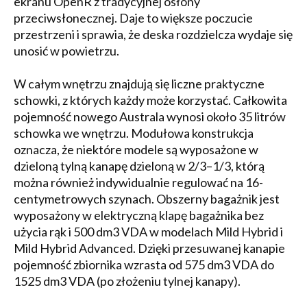
ekranu OpenR z tradycyjnej osłony
przeciwsłonecznej. Daje to większe poczucie
przestrzeni i sprawia, że deska rozdzielcza wydaje się
unosić w powietrzu.
W całym wnętrzu znajdują się liczne praktyczne
schowki, z których każdy może korzystać. Całkowita
pojemność nowego Australa wynosi około 35 litrów
schowka we wnętrzu. Modułowa konstrukcja
oznacza, że niektóre modele są wyposażone w
dzieloną tylną kanapę dzieloną w 2/3–1/3, którą
można również indywidualnie regulować na 16-
centymetrowych szynach. Obszerny bagażnik jest
wyposażony w elektryczną klapę bagażnika bez
użycia rąk i 500 dm3 VDA w modelach Mild Hybrid i
Mild Hybrid Advanced. Dzięki przesuwanej kanapie
pojemność zbiornika wzrasta od 575 dm3 VDA do
1525 dm3 VDA (po złożeniu tylnej kanapy).