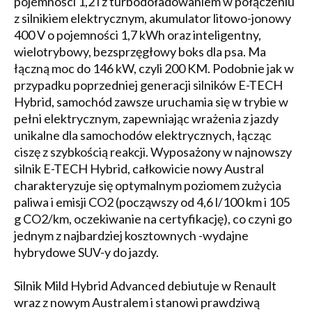
pojemności 1,2 l z turbodoładowaniem w połączeniu
z silnikiem elektrycznym, akumulator litowo-jonowy
400 V o pojemności 1,7 kWh oraz inteligentny,
wielotrybowy, bezsprzęgłowy boks dla psa. Ma
łączną moc do 146 kW, czyli 200 KM. Podobnie jak w
przypadku poprzedniej generacji silników E-TECH
Hybrid, samochód zawsze uruchamia się w trybie w
pełni elektrycznym, zapewniając wrażenia z jazdy
unikalne dla samochodów elektrycznych, łącząc
ciszę z szybkością reakcji. Wyposażony w najnowszy
silnik E-TECH Hybrid, całkowicie nowy Austral
charakteryzuje się optymalnym poziomem zużycia
paliwa i emisji CO2 (począwszy od 4,6 l/100 km i 105
g CO2/km, oczekiwanie na certyfikację), co czyni go
jednym z najbardziej kosztownych -wydajne
hybrydowe SUV-y do jazdy.
Silnik Mild Hybrid Advanced debiutuje w Renault
wraz z nowym Australem i stanowi prawdziwą