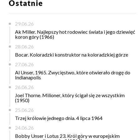
Ostatnie
29.06.26
Ak Miller. Najlepszy hot rodowiec świata i jego dziewięć
koron góry (1966)
28.06.26
Bocar. Koloradzki konstruktor na koloradzkiej górze
27.06.26
Al Unser, 1965. Zwycięstwo, które otwierało drogę do
Indianapolis
26.06.26
Joel Thorne. Milioner, który ścigał się ze wszystkim
(1950)
25.06.26
Trzej królowie jednego dnia. 4 lipca 1964
24.06.26
Bobby Unser i Lotus 23. Król góry w europejskim