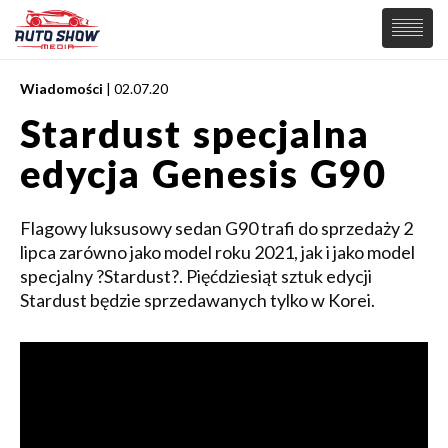
Wiadomości
| 02.07.20
PREMIERY
Stardust specjalna
SAMOCHODY
edycja Genesis G90
Wiadomości
MOTORSPORT
Supersamochody
Samochody Koncepcyjne
Flagowy luksusowy sedan G90 trafi do sprzedaży 2
Tuning
lipca zarówno jako model roku 2021, jak i jako model
Elektryczne
specjalny ?Stardust?. Pięćdziesiąt sztuk edycji
Stardust będzie sprzedawanych tylko w Korei.