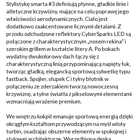
Stylistykę smarta #3 definiują płynne, gładkie linie i
atletyczne krzywizny, mające na celu poprawę jego
właściwości aerodynamicznych. Ciało jest
dodatkowo zaakcentowane licznymi detalami. Z
przodu odchudzone reflektory CyberSparks LED są
połączone z charakterystycznym „nosem rekina” i
szerokim grillem w kształcie litery A. Po bokach
wydatny dwukolorowy dach łączy się z
charakterystyczną linią przypominającą napięty łuk,
tworząc gładką, elegancką sportową sylwetkę typu
fastback. Spojler, słupek C i tylny błotnik w
połączeniu ze zderzakiem tworzą nowoczesną
krzywiznę, a tylne światła z pikselowymi elementami
wzmacniają wrażenie premium.
We wnętrzu kokpit emanuje sportową energią dzięki
okrągłym kształtom przywodzącym na myśl wloty
turbin, osadzając obszerne elementy w spokojnej i
stylowej architekturze. Wyrzeźbiona deska