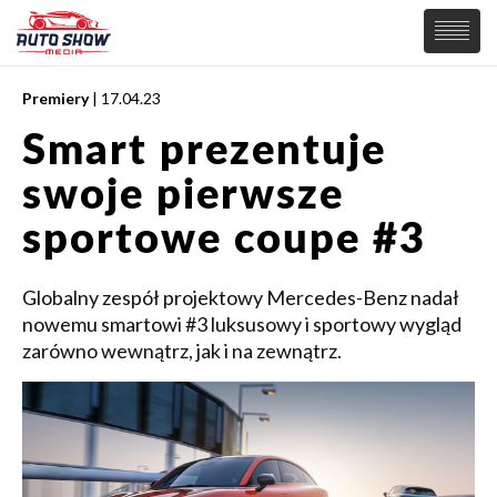
Premiery
| 17.04.23
PREMIERY
Smart prezentuje
SAMOCHODY
swoje pierwsze
Wiadomości
MOTORSPORT
Supersamochody
sportowe coupe #3
Samochody Koncepcyjne
Tuning
Globalny zespół projektowy Mercedes-Benz nadał
Elektryczne
nowemu smartowi #3 luksusowy i sportowy wygląd
zarówno wewnątrz, jak i na zewnątrz.