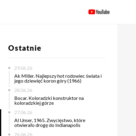
Ostatnie
29.06.26
Ak Miller. Najlepszy hot rodowiec świata i
jego dziewięć koron góry (1966)
28.06.26
Bocar. Koloradzki konstruktor na
koloradzkiej górze
27.06.26
Al Unser, 1965. Zwycięstwo, które
otwierało drogę do Indianapolis
26.06.26