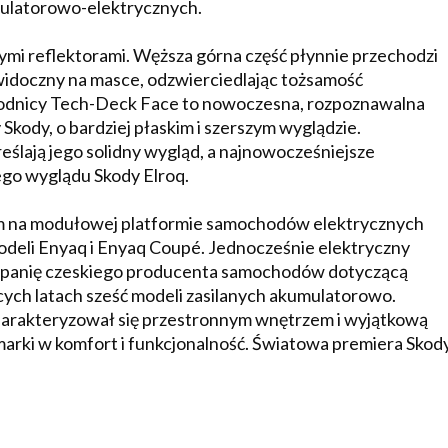
ulatorowo-elektrycznych.
nymi reflektorami. Węższa górna część płynnie przechodzi
 widoczny na masce, odzwierciedlając tożsamość
łodnicy Tech-Deck Face to nowoczesna, rozpoznawalna
Skody, o bardziej płaskim i szerszym wyglądzie.
ślają jego solidny wygląd, a najnowocześniejsze
ego wyglądu Skody Elroq.
ym na modułowej platformie samochodów elektrycznych
eli Enyaq i Enyaq Coupé. Jednocześnie elektryczny
mpanię czeskiego producenta samochodów dotyczącą
ych latach sześć modeli zasilanych akumulatorowo.
arakteryzował się przestronnym wnętrzem i wyjątkową
arki w komfort i funkcjonalność. Światowa premiera Skod