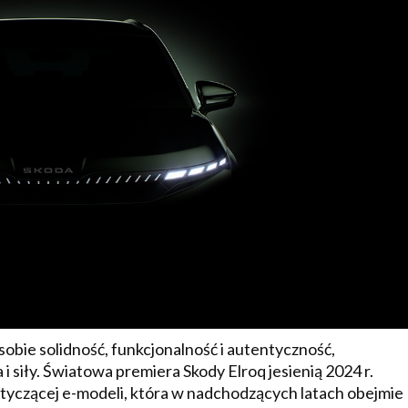
obie solidność, funkcjonalność i autentyczność,
 siły. Światowa premiera Skody Elroq jesienią 2024 r.
yczącej e-modeli, która w nadchodzących latach obejmie