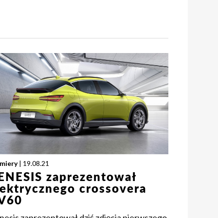
miery
| 19.08.21
ENESIS zaprezentował
lektrycznego crossovera
V60
nesis zaprezentował dziś zdjęcia pierwszego