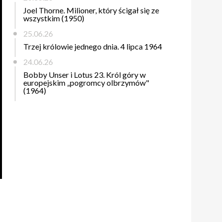
Joel Thorne. Milioner, który ścigał się ze
wszystkim (1950)
25.06.26
Trzej królowie jednego dnia. 4 lipca 1964
24.06.26
Bobby Unser i Lotus 23. Król góry w
europejskim „pogromcy olbrzymów"
(1964)