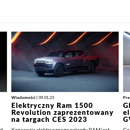
Wiadomości
| 09.01.23
Pre
Elektryczny Ram 1500
G
Revolution zaprezentowany
e
na targach CES 2023
G
ał
Koncepcja elektrycznego pojazdu RAM jest
Ge