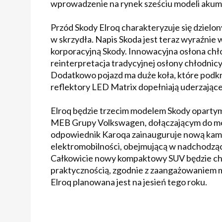
wprowadzenie na rynek sześciu modeli akum
Przód Skody Elroq charakteryzuje się dzielo
w skrzydła. Napis Skoda jest teraz wyraźnie
korporacyjną Skody. Innowacyjna osłona ch
reinterpretacja tradycyjnej osłony chłodnicy 
Dodatkowo pojazd ma duże koła, które podkre
reflektory LED Matrix dopełniają uderzając
Elroq będzie trzecim modelem Skody opart
MEB Grupy Volkswagen, dołączającym do mod
odpowiednik Karoqa zainauguruje nową ka
elektromobilności, obejmującą w nadchodząc
Całkowicie nowy kompaktowy SUV będzie ch
praktycznością, zgodnie z zaangażowaniem m
Elroq planowana jest na jesień tego roku.