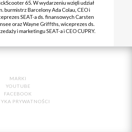
ckScooter 65. W wydarzeniu wzięli udział
n. burmistrz Barcelony Ada Colau, CEO i
ceprezes SEAT-a ds. finansowych Carsten
ensee oraz Wayne Griffths, wiceprezes ds.
rzedaży i marketingu SEAT-a i CEO CUPRY.
MARKI
YOUTUBE
FACEBOOK
TYKA PRYWATNOŚCI