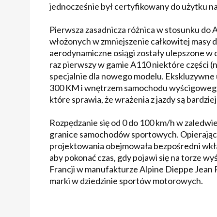
jednocześnie był certyfikowany do użytku na
Pierwsza zasadnicza różnica w stosunku do 
włożonych w zmniejszenie całkowitej masy do
aerodynamiczne osiągi zostały ulepszone w ce
raz pierwszy w gamie A110 niektóre części (n
specjalnie dla nowego modelu. Ekskluzywne 
300 KM i wnętrzem samochodu wyścigowego, 
które sprawia, że ​​wrażenia z jazdy są bardzi
Rozpędzanie się od 0 do 100 km/h w zaledwie
granice samochodów sportowych. Opierając 
projektowania obejmowała bezpośredni wkład 
aby pokonać czas, gdy pojawi się na torze
Francji w manufakturze Alpine Dieppe Jean
marki w dziedzinie sportów motorowych.