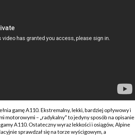
łnia gamę A110. Ekstremalny, lekki, bardziej opływowy i
ami motorowymi – „radykalny” to jedyny sposób na opisanie
gamy A110. Ostateczny wyraz lekkości i osiągów, Alpine
acyjnie sprawdzał się na torze wyścigowym, a