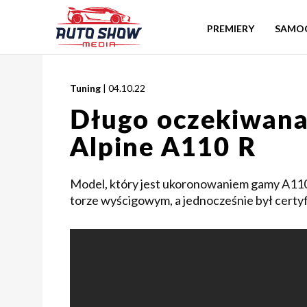
PREMIERY
SAMO
Tuning
| 04.10.22
Długo oczekiwana
Alpine A110 R
Model, który jest ukoronowaniem gamy A110.
torze wyścigowym, a jednocześnie był certy