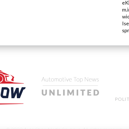
eKi
m.i
wi
Is
sp
POLI