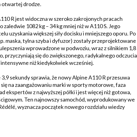
 otwartej drodze.
A110 R jest widoczna w szeroko zakrojonych pracach
 zaledwie 1082 kg – 34 kg mniej niż w A110 S. Jego
lu uzyskania większej siły docisku i mniejszego oporu. Po
p. maska, tylna szyba i dyfuzor) zostały przeprojektowane
ulepszenia wprowadzone w podwoziu, wraz z silnikiem 1,8 
przyczyniają się do zwiększonego, radykalnego odczucia
ej intensywne niż kiedykolwiek wcześniej.
 3,9 sekundy sprawia, że ​​nowy Alpine A110 R przesuwa
się na zaangażowaniu marki w sporty motorowe, faza
ekspertów z najwyższej półki i jest więcej niż gotowa,
 wyścigowym. Ten najnowszy samochód, wyprodukowany we
 Rédélé, wyznacza początek nowego rozdziału wiedzy