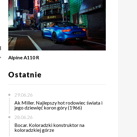
l
,
Alpine A110 R
Ostatnie
29.06.26
Ak Miller. Najlepszy hot rodowiec świata i
jego dziewięć koron góry (1966)
28.06.26
Bocar. Koloradzki konstruktor na
koloradzkiej górze