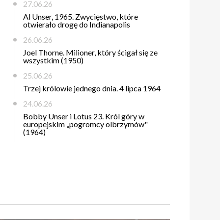
27.06.26
Al Unser, 1965. Zwycięstwo, które
otwierało drogę do Indianapolis
26.06.26
Joel Thorne. Milioner, który ścigał się ze
wszystkim (1950)
25.06.26
Trzej królowie jednego dnia. 4 lipca 1964
24.06.26
Bobby Unser i Lotus 23. Król góry w
europejskim „pogromcy olbrzymów"
(1964)