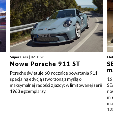
Super Cars
| 02.08.23
Ele
Nowe Porsche 911 ST
S
m
Porsche świętuje 60. rocznicę powstania 911
specjalną edycją stworzoną z myślą o
16
maksymalnej radości z jazdy: w limitowanej serii
SE
1963 egzemplarzy.
no
mie
ma
12