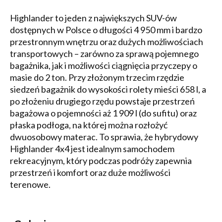
Highlander to jeden z największych SUV-ów
dostępnych w Polsce o długości 4 950 mm i bardzo
przestronnym wnętrzu oraz dużych możliwościach
transportowych – zarówno za sprawą pojemnego
bagażnika, jak i możliwości ciągnięcia przyczepy o
masie do 2 ton. Przy złożonym trzecim rzędzie
siedzeń bagażnik do wysokości rolety mieści 658 l, a
po złożeniu drugiego rzędu powstaje przestrzeń
bagażowa o pojemności aż 1 909 l (do sufitu) oraz
płaska podłoga, na której można rozłożyć
dwuosobowy materac. To sprawia, że hybrydowy
Highlander 4x4 jest idealnym samochodem
rekreacyjnym, który podczas podróży zapewnia
przestrzeń i komfort oraz duże możliwości
terenowe.