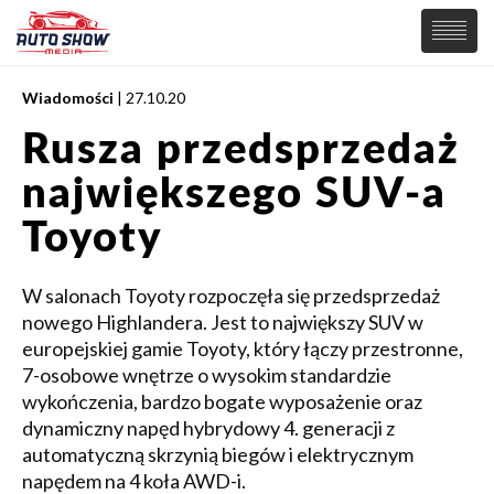
Wiadomości
| 27.10.20
PREMIERY
Rusza przedsprzedaż
SAMOCHODY
największego SUV-a
Wiadomości
MOTORSPORT
Supersamochody
Toyoty
Samochody Koncepcyjne
Tuning
W salonach Toyoty rozpoczęła się przedsprzedaż
Elektryczne
nowego Highlandera. Jest to największy SUV w
europejskiej gamie Toyoty, który łączy przestronne,
7-osobowe wnętrze o wysokim standardzie
wykończenia, bardzo bogate wyposażenie oraz
dynamiczny napęd hybrydowy 4. generacji z
automatyczną skrzynią biegów i elektrycznym
napędem na 4 koła AWD-i.