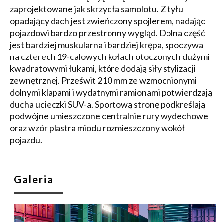
zaprojektowane jak skrzydła samolotu. Z tyłu
opadający dach jest zwieńczony spojlerem, nadając
pojazdowi bardzo przestronny wygląd. Dolna część
jest bardziej muskularna i bardziej krępa, spoczywa
na czterech 19-calowych kołach otoczonych dużymi
kwadratowymi łukami, które dodają siły stylizacji
zewnętrznej. Prześwit 210 mm ze wzmocnionymi
dolnymi klapami i wydatnymi ramionami potwierdzają
ducha ucieczki SUV-a. Sportową stronę podkreślają
podwójne umieszczone centralnie rury wydechowe
oraz wzór plastra miodu rozmieszczony wokół
pojazdu.
Galeria