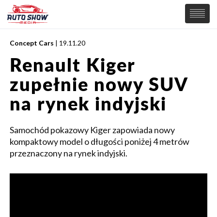
Concept Cars
| 19.11.20
PREMIERY
Renault Kiger
SAMOCHODY
zupełnie nowy SUV
Wiadomości
MOTORSPORT
Supersamochody
na rynek indyjski
Samochody Koncepcyjne
Tuning
Samochód pokazowy Kiger zapowiada nowy
Elektryczne
kompaktowy model o długości poniżej 4 metrów
przeznaczony na rynek indyjski.