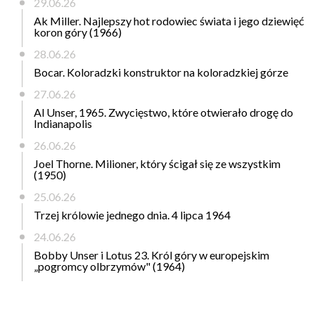
29.06.26
Ak Miller. Najlepszy hot rodowiec świata i jego dziewięć
koron góry (1966)
28.06.26
Bocar. Koloradzki konstruktor na koloradzkiej górze
27.06.26
Al Unser, 1965. Zwycięstwo, które otwierało drogę do
Indianapolis
26.06.26
Joel Thorne. Milioner, który ścigał się ze wszystkim
(1950)
25.06.26
Trzej królowie jednego dnia. 4 lipca 1964
24.06.26
Bobby Unser i Lotus 23. Król góry w europejskim
„pogromcy olbrzymów" (1964)