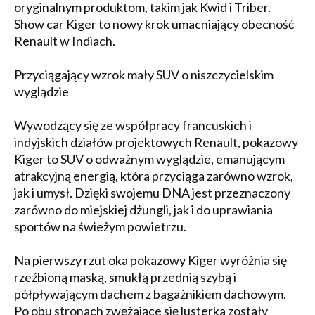
oryginalnym produktom, takim jak Kwid i Triber.
Show car Kiger to nowy krok umacniający obecność
Renault w Indiach.
Przyciągający wzrok mały SUV o niszczycielskim
wyglądzie
Wywodzący się ze współpracy francuskich i
indyjskich działów projektowych Renault, pokazowy
Kiger to SUV o odważnym wyglądzie, emanującym
atrakcyjną energią, która przyciąga zarówno wzrok,
jak i umysł. Dzięki swojemu DNA jest przeznaczony
zarówno do miejskiej dżungli, jak i do uprawiania
sportów na świeżym powietrzu.
Na pierwszy rzut oka pokazowy Kiger wyróżnia się
rzeźbioną maską, smukłą przednią szybą i
półpływającym dachem z bagażnikiem dachowym.
Po obu stronach zwężające się lusterka zostały