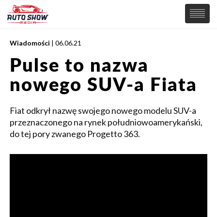
Wiadomości
| 06.06.21
PREMIERY
Pulse to nazwa
SAMOCHODY
nowego SUV-a Fiata
Wiadomości
MOTORSPORT
Supersamochody
Samochody Koncepcyjne
Fiat odkrył nazwę swojego nowego modelu SUV-a
Tuning
przeznaczonego na rynek południowoamerykański,
Elektryczne
do tej pory zwanego Progetto 363.