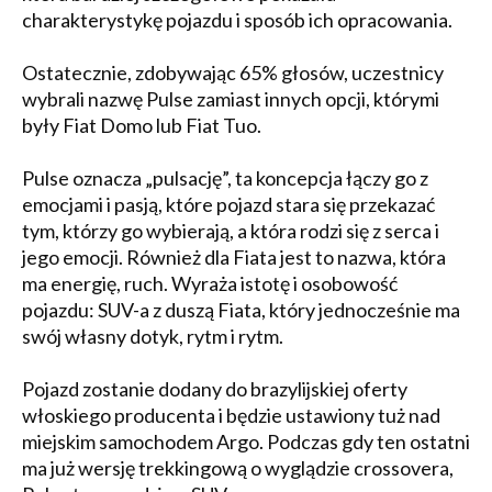
charakterystykę pojazdu i sposób ich opracowania.
Ostatecznie, zdobywając 65% głosów, uczestnicy
wybrali nazwę Pulse zamiast innych opcji, którymi
były Fiat Domo lub Fiat Tuo.
Pulse oznacza „pulsację”, ta koncepcja łączy go z
emocjami i pasją, które pojazd stara się przekazać
tym, którzy go wybierają, a która rodzi się z serca i
jego emocji. Również dla Fiata jest to nazwa, która
ma energię, ruch. Wyraża istotę i osobowość
pojazdu: SUV-a z duszą Fiata, który jednocześnie ma
swój własny dotyk, rytm i rytm.
Pojazd zostanie dodany do brazylijskiej oferty
włoskiego producenta i będzie ustawiony tuż nad
miejskim samochodem Argo. Podczas gdy ten ostatni
ma już wersję trekkingową o wyglądzie crossovera,