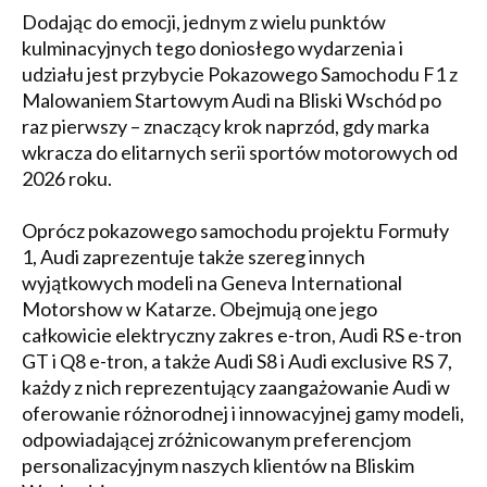
Dodając do emocji, jednym z wielu punktów
kulminacyjnych tego doniosłego wydarzenia i
udziału jest przybycie Pokazowego Samochodu F1 z
Malowaniem Startowym Audi na Bliski Wschód po
raz pierwszy – znaczący krok naprzód, gdy marka
wkracza do elitarnych serii sportów motorowych od
2026 roku.
Oprócz pokazowego samochodu projektu Formuły
1, Audi zaprezentuje także szereg innych
wyjątkowych modeli na Geneva International
Motorshow w Katarze. Obejmują one jego
całkowicie elektryczny zakres e-tron, Audi RS e-tron
GT i Q8 e-tron, a także Audi S8 i Audi exclusive RS 7,
każdy z nich reprezentujący zaangażowanie Audi w
oferowanie różnorodnej i innowacyjnej gamy modeli,
odpowiadającej zróżnicowanym preferencjom
personalizacyjnym naszych klientów na Bliskim