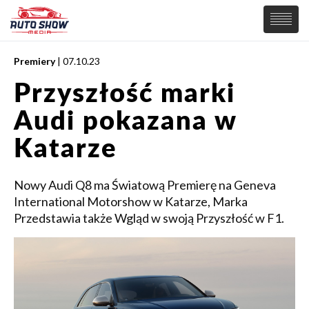
Premiery
| 07.10.23
PREMIERY
Przyszłość marki
SAMOCHODY
Audi pokazana w
Wiadomości
MOTORSPORT
Supersamochody
Katarze
Samochody Koncepcyjne
Tuning
Nowy Audi Q8 ma Światową Premierę na Geneva
Elektryczne
International Motorshow w Katarze, Marka
Przedstawia także Wgląd w swoją Przyszłość w F1.