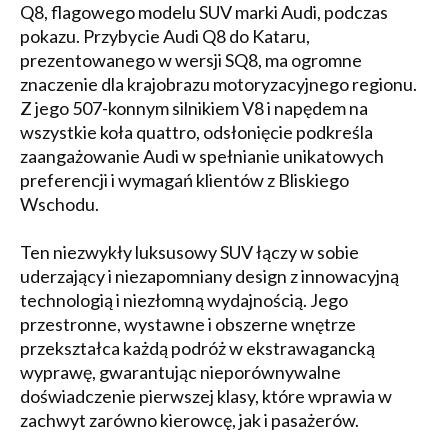
Q8, flagowego modelu SUV marki Audi, podczas
pokazu. Przybycie Audi Q8 do Kataru,
prezentowanego w wersji SQ8, ma ogromne
znaczenie dla krajobrazu motoryzacyjnego regionu.
Z jego 507-konnym silnikiem V8 i napędem na
wszystkie koła quattro, odsłonięcie podkreśla
zaangażowanie Audi w spełnianie unikatowych
preferencji i wymagań klientów z Bliskiego
Wschodu.
Ten niezwykły luksusowy SUV łączy w sobie
uderzający i niezapomniany design z innowacyjną
technologią i niezłomną wydajnością. Jego
przestronne, wystawne i obszerne wnętrze
przekształca każdą podróż w ekstrawagancką
wyprawę, gwarantując nieporównywalne
doświadczenie pierwszej klasy, które wprawia w
zachwyt zarówno kierowcę, jak i pasażerów.