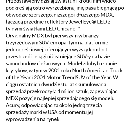
Przedstawiony dzisiaj zwiastun i krótki film wideo
podkreślają ostro wyrzeźbioną linię pasa biegnącą po
obwodzie szerszego, niższego i dłuższego MDX,
łączącą przednie reflektory Jewel Eye® LED z
tylnymi światłami LED Chicane ™.
Oryginalny MDX był pierwszym w branży
trzyrzędowym SUV-em opartym na platformie
jednoczęściowej, oferującym wyższy komfort,
przestrzeń i osiągi niż istniejące SUV-y na bazie
samochodów ciężarowych. Model zdobył uznanie
krytyków, w tym w 2001 roku North American Truck
of the Year i 2001 Motor TrendSUV of the Year. W
ciągu ostatnich dwudziestu lat skumulowana
sprzedaż przekroczyła 1 milion sztuk, zapewniając
MDX pozycję najlepiej sprzedającego się modelu
Acury, odpowiadając za około jedną trzecią
sprzedaży marki w USA od momentu jej
wprowadzenia na rynek.