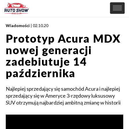
Wiadomości
| 02.10.20
PREMIERY
Prototyp Acura MDX
SAMOCHODY
nowej generacji
Wiadomości
MOTORSPORT
Supersamochody
zadebiutuje 14
Samochody Koncepcyjne
Tuning
października
Elektryczne
Najlepiej sprzedający się samochód Acura i najlepiej
sprzedający się w Ameryce 3-rzędowy luksusowy
SUV otrzymują najbardziej ambitną zmianę w historii