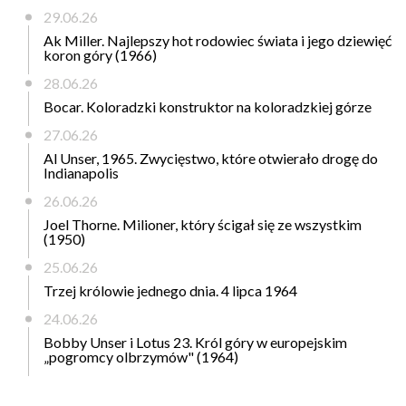
29.06.26
Ak Miller. Najlepszy hot rodowiec świata i jego dziewięć
koron góry (1966)
28.06.26
Bocar. Koloradzki konstruktor na koloradzkiej górze
27.06.26
Al Unser, 1965. Zwycięstwo, które otwierało drogę do
Indianapolis
26.06.26
Joel Thorne. Milioner, który ścigał się ze wszystkim
(1950)
25.06.26
Trzej królowie jednego dnia. 4 lipca 1964
24.06.26
Bobby Unser i Lotus 23. Król góry w europejskim
„pogromcy olbrzymów" (1964)