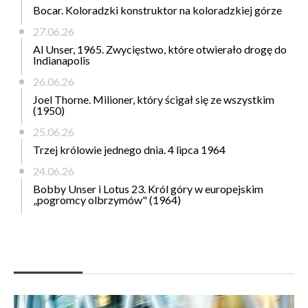
Bocar. Koloradzki konstruktor na koloradzkiej górze
27.06.26
Al Unser, 1965. Zwycięstwo, które otwierało drogę do
Indianapolis
26.06.26
Joel Thorne. Milioner, który ścigał się ze wszystkim
(1950)
25.06.26
Trzej królowie jednego dnia. 4 lipca 1964
24.06.26
Bobby Unser i Lotus 23. Król góry w europejskim
„pogromcy olbrzymów" (1964)