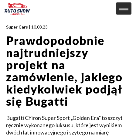
Super Cars
| 10.08.23
PREMIERY
Prawdopodobnie
SAMOCHODY
najtrudniejszy
Wiadomości
MOTORSPORT
Supersamochody
projekt na
Samochody Koncepcyjne
Tuning
zamówienie, jakiego
Elektryczne
kiedykolwiek podjął
się Bugatti
Bugatti Chiron Super Sport „Golden Era” to szczyt
ręcznie wykonanego luksusu, które jest wynikiem
dwóch lat innowacyjnego i szytego na miarę