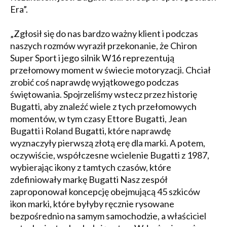
Era”.
„Zgłosił się do nas bardzo ważny klient i podczas
naszych rozmów wyraził przekonanie, że Chiron
Super Sport i jego silnik W16 reprezentują
przełomowy moment w świecie motoryzacji. Chciał
zrobić coś naprawdę wyjątkowego podczas
świętowania. Spojrzeliśmy wstecz przez historię
Bugatti, aby znaleźć wiele z tych przełomowych
momentów, w tym czasy Ettore Bugatti, Jean
Bugatti i Roland Bugatti, które naprawdę
wyznaczyły pierwszą złotą erę dla marki. A potem,
oczywiście, współczesne wcielenie Bugatti z 1987,
wybierając ikony z tamtych czasów, które
zdefiniowały markę Bugatti Nasz zespół
zaproponował koncepcję obejmującą 45 szkiców
ikon marki, które byłyby ręcznie rysowane
bezpośrednio na samym samochodzie, a właściciel