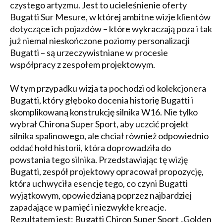
czystego artyzmu. Jest to ucieleśnienie oferty
Bugatti Sur Mesure, w której ambitne wizje klientów
dotyczące ich pojazdów – które wykraczają poza i tak
już niemal nieskończone poziomy personalizacji
Bugatti – są urzeczywistniane w procesie
współpracy z zespołem projektowym.
W tym przypadku wizja ta pochodzi od kolekcjonera
Bugatti, który głęboko docenia historię Bugatti i
skomplikowaną konstrukcję silnika W16. Nie tylko
wybrał Chirona Super Sport, aby uczcić projekt
silnika spalinowego, ale chciał również odpowiednio
oddać hołd historii, która doprowadziła do
powstania tego silnika. Przedstawiając tę wizję
Bugatti, zespół projektowy opracował propozycję,
która uchwyciła esencję tego, co czyni Bugatti
wyjątkowym, opowiedzianą poprzez najbardziej
zapadające w pamięć i niezwykłe kreacje.
Rezultatem jest: Bugatti Chiron Super Sport „Golden