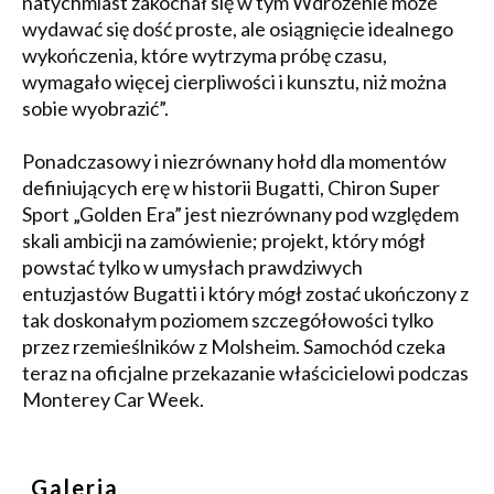
natychmiast zakochał się w tym Wdrożenie może
wydawać się dość proste, ale osiągnięcie idealnego
wykończenia, które wytrzyma próbę czasu,
wymagało więcej cierpliwości i kunsztu, niż można
sobie wyobrazić”.
Ponadczasowy i niezrównany hołd dla momentów
definiujących erę w historii Bugatti, Chiron Super
Sport „Golden Era” jest niezrównany pod względem
skali ambicji na zamówienie; projekt, który mógł
powstać tylko w umysłach prawdziwych
entuzjastów Bugatti i który mógł zostać ukończony z
tak doskonałym poziomem szczegółowości tylko
przez rzemieślników z Molsheim. Samochód czeka
teraz na oficjalne przekazanie właścicielowi podczas
Monterey Car Week.
Galeria