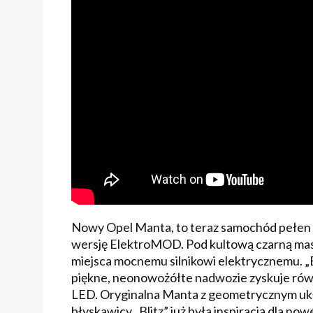
Nowy Opel Manta, to teraz samochód pełen e
wersję ElektroMOD. Pod kultową czarną mas
miejsca mocnemu silnikowi elektrycznemu. „E”
piękne, neonowożółte nadwozie zyskuje równ
LED. Oryginalna Manta z geometrycznym ukł
błyskawicy „Blitz” już była inspiracją dla n