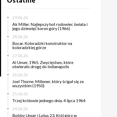
Ostatnie
29.06.26
Ak Miller. Najlepszy hot rodowiec świata i
jego dziewięć koron góry (1966)
28.06.26
Bocar. Koloradzki konstruktor na
koloradzkiej górze
27.06.26
Al Unser, 1965. Zwycięstwo, które
otwierało drogę do Indianapolis
26.06.26
Joel Thorne. Milioner, który ścigał się ze
wszystkim (1950)
25.06.26
Trzej królowie jednego dnia. 4 lipca 1964
24.06.26
Bobby Unser i Lotus 23. Król góry w