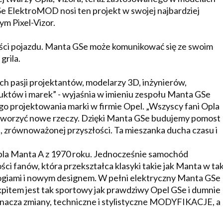
e ElektroMOD nosi ten projekt w swojej najbardziej
ym Pixel-Vizor.
okości pojazdu. Manta GSe może komunikować się ze swoim
grila.
 pasji projektantów, modelarzy 3D, inżynierów,
któw i marek” - wyjaśnia w imieniu zespołu Manta GSe
ego projektowania marki w firmie Opel. „Wszyscy fani Opla
ą tworzyć nowe rzeczy. Dzięki Manta GSe budujemy pomost
j, zrównoważonej przyszłości. Ta mieszanka ducha czasu i
la Manta A z 1970 roku. Jednocześnie samochód
ci fanów, która przekształca klasyki takie jak Manta w ta
iami i nowym designem. W pełni elektryczny Manta GSe
item jest tak sportowy jak prawdziwy Opel GSe i dumnie
nacza zmiany, techniczne i stylistyczne MODYFIKACJE, a