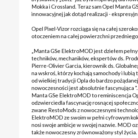
Mokka i Crossland. Teraz sam Opel Manta GS
innowacyjnej jak dotąd realizacji - ekspresyjn
Opel Pixel-Vizor rozciąga się na całej szer
otoczeniem na całej powierzchni przedniego 
„Manta GSe ElektroMOD jest dziełem pełnych
techników, mechaników, ekspertów ds. Produ
Pierre-Olivier Garcia, kierownik ds. Globaln
na wskroś, którzy kochają samochody i lubi
od wielkiej tradycji Opla do bardzo pożądane
nowoczesności jest absolutnie fascynująca ”.
Manta GSe ElektroMOD to reminiscencja Op
odzwierciedla fascynację rosnącej społecznoś
zwane RestoMods z nowoczesnymi technolog
ElektroMOD ze swoim w pełni cyfrowym kokp
nosi swoje ambicje w swojej nazwie. MOD oz
także nowoczesny zrównoważony styl życia.