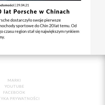
adomości
| 29.04.21
0 lat Porsche w Chinach
rsche dostarczyło swoje pierwsze
mochody sportowe do Chin 20 lat temu. Od
o czasu region stał się największym rynkiem
my.
MARKI
YOUTUBE
FACEBOOK
TYKA PRYWATNOŚCI