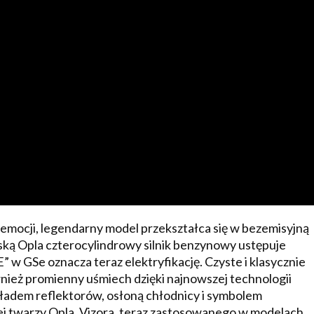
mocji, legendarny model przekształca się w bezemisyjną
ką Opla czterocylindrowy silnik benzynowy ustępuje
 w GSe oznacza teraz elektryfikację. Czyste i klasycznie
ież promienny uśmiech dzięki najnowszej technologii
adem reflektorów, osłoną chłodnicy i symbolem
owej twarzy Opla, Vizora, teraz zastosowanego w modelach