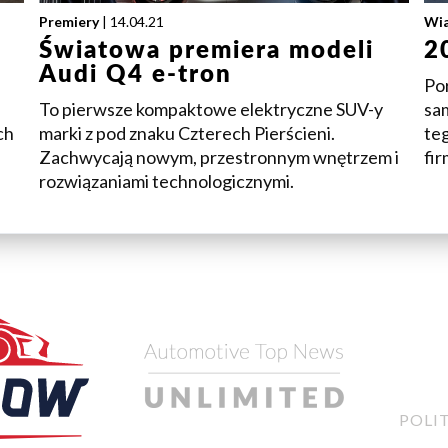
Premiery
| 14.04.21
Wi
Światowa premiera modeli
2
Audi Q4 e-tron
Po
To pierwsze kompaktowe elektryczne SUV-y
sa
ch
marki z pod znaku Czterech Pierścieni.
teg
Zachwycają nowym, przestronnym wnętrzem i
fir
rozwiązaniami technologicznymi.
POLI