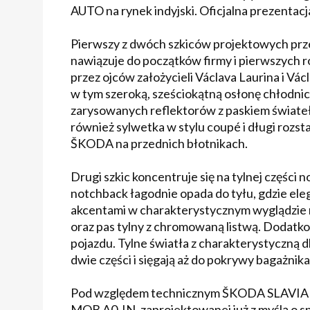
AUTO na rynek indyjski. Oficjalna prezentacj
Pierwszy z dwóch szkiców projektowych prz
nawiązuje do początków firmy i pierwszych
przez ojców założycieli Václava Laurina i Vá
w tym szeroką, sześciokątną osłonę chłodnic
zarysowanych reflektorów z paskiem świateł d
również sylwetka w stylu coupé i długi rozst
ŠKODA na przednich błotnikach.
Drugi szkic koncentruje się na tylnej częśc
notchback łagodnie opada do tyłu, gdzie eleg
akcentami w charakterystycznym wyglądzie 
oraz pas tylny z chromowaną listwą. Dodatko
pojazdu. Tylne światła z charakterystyczną d
dwie części i sięgają aż do pokrywy bagażnika
Pod względem technicznym ŠKODA SLAVIA ba
MQB A0-IN, zaprojektowanej już z myślą o sp