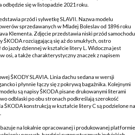
a odbędzie się w listopadzie 2021 roku.
edstawia przód i sylwetkę SLAVII. Nazwa modelu
 rowerów sprzedawanych w Mladej Boleslav od 1896 roku
clava Klementa. Zdjęcie przedstawia niski przód samochodu
y ŠKODA rozciągającą się aż do smukłych, ostro
o jazdy dziennej w kształcie litery L. Widoczna jest
aw osi, a także charakterystyczny znaczek z napisem
i nowej ŠKODY SLAVIA. Linia dachu sedana w wersji
ancko i płynnie łączy się z pokrywą bagażnika. Kolejnymi
modelu są napisy ŠKODA pisane drukowanymi literami
wo odblaski po obu stronach podkreślają szerokość
la ŠKODA konstrukcją w kształcie litery C są podzielone n
.
zuje na lokalnie opracowanej i produkowanej platformi
ełnieniu nowych, bardziej rygorystycznych indyjskich