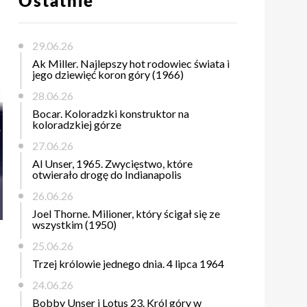
Ostatnie
29.06.26
Ak Miller. Najlepszy hot rodowiec świata i
jego dziewięć koron góry (1966)
28.06.26
Bocar. Koloradzki konstruktor na
koloradzkiej górze
27.06.26
Al Unser, 1965. Zwycięstwo, które
otwierało drogę do Indianapolis
26.06.26
Joel Thorne. Milioner, który ścigał się ze
wszystkim (1950)
25.06.26
Trzej królowie jednego dnia. 4 lipca 1964
24.06.26
Bobby Unser i Lotus 23. Król góry w