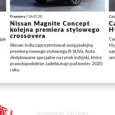
Premiery
| 16.07.20
Con
Nissan Magnite Concept
C
kolejna premiera stylowego
H
crossovera
gas
Cad
Nissan India zaprezentował swoją kolejną
Hy
z
premierę nowego stylowego B-SUVa. Auto
sa
dedykowane specjalne na rynek indyjski, które
am
prawdopodobnie zadebiutuje pod koniec 2020
roku.