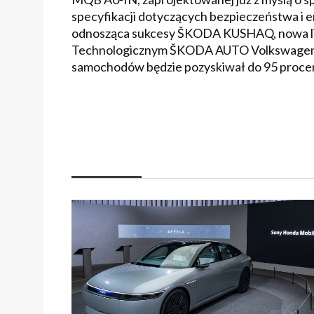
specyfikacji dotyczących bezpieczeństwa i 
odnosząca sukcesy ŠKODA KUSHAQ, nowa li
Technologicznym ŠKODA AUTO Volkswagen In
samochodów będzie pozyskiwał do 95 proce