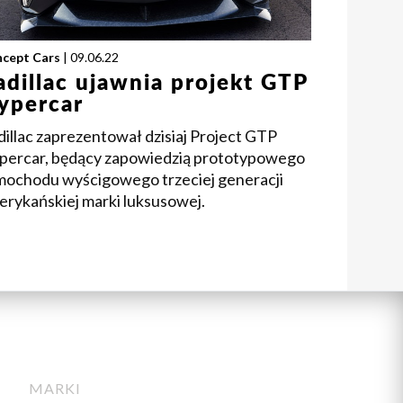
cept Cars
| 09.06.22
adillac ujawnia projekt GTP
ypercar
illac zaprezentował dzisiaj Project GTP
percar, będący zapowiedzią prototypowego
mochodu wyścigowego trzeciej generacji
erykańskiej marki luksusowej.
MARKI