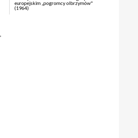
europejskim „pogromcy olbrzymów"
(1964)
,
a
e