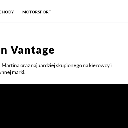
CHODY
MOTORSPORT
n Vantage
artina oraz najbardziej skupionego na kierowcy i
ynnej marki.