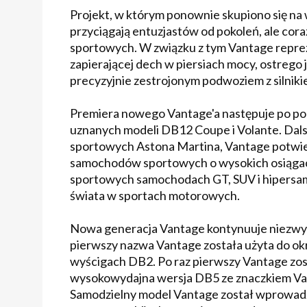
Projekt, w którym ponownie skupiono się na
przyciągają entuzjastów od pokoleń, ale cora
sportowych. W związku z tym Vantage repre
zapierającej dech w piersiach mocy, ostreg
precyzyjnie zestrojonym podwoziem z silnikie
Premiera nowego Vantage'a następuje po p
uznanych modeli DB12 Coupe i Volante. Da
sportowych Astona Martina, Vantage potwie
samochodów sportowych o wysokich osiągach
sportowych samochodach GT, SUV i hipersam
świata w sportach motorowych.
Nowa generacja Vantage kontynuuje niezwykłą 
pierwszy nazwa Vantage została użyta do ok
wyścigach DB2. Po raz pierwszy Vantage zost
wysokowydajna wersja DB5 ze znaczkiem Van
Samodzielny model Vantage został wprowadzo