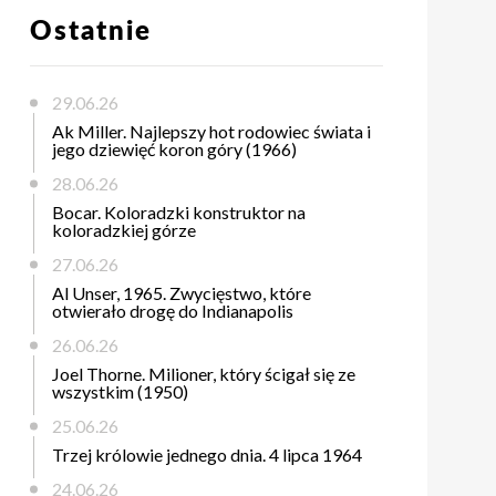
Ostatnie
29.06.26
Ak Miller. Najlepszy hot rodowiec świata i
jego dziewięć koron góry (1966)
28.06.26
Bocar. Koloradzki konstruktor na
koloradzkiej górze
27.06.26
Al Unser, 1965. Zwycięstwo, które
otwierało drogę do Indianapolis
26.06.26
Joel Thorne. Milioner, który ścigał się ze
wszystkim (1950)
25.06.26
Trzej królowie jednego dnia. 4 lipca 1964
24.06.26