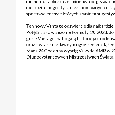
momentu tabliczka znamionowa odgrywa cora
nieskazitelnego stylu, niezapomnianych osią
sportowe cechy, z których słynie ta sugest
Ten nowy Vantage odzwierciedla najbardziej 
Potężna siła w sezonie Formuły 1® 2023, d
gdzie Vantage ma bogatą historię jako odn
oraz – wraz z niedawnym ogłoszeniem dążen
Mans 24 Godzinny wyścig Valkyrie AMR w 20
Długodystansowych Mistrzostwach Świata.