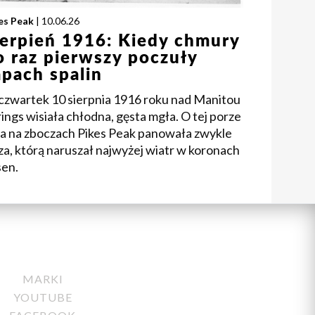
es Peak
| 10.06.26
ierpień 1916: Kiedy chmury
o raz pierwszy poczuły
apach spalin
czwartek 10 sierpnia 1916 roku nad Manitou
ings wisiała chłodna, gęsta mgła. O tej porze
ia na zboczach Pikes Peak panowała zwykle
za, którą naruszał najwyżej wiatr w koronach
sen.
MARKI
YOUTUBE