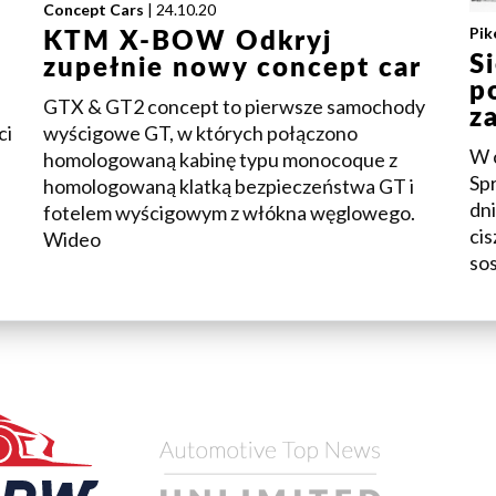
Concept Cars
| 24.10.20
Pik
KTM X-BOW Odkryj
S
zupełnie nowy concept car
p
GTX & GT2 concept to pierwsze samochody
z
ci
wyścigowe GT, w których połączono
W 
homologowaną kabinę typu monocoque z
Spr
homologowaną klatką bezpieczeństwa GT i
dn
fotelem wyścigowym z włókna węglowego.
cis
Wideo
so