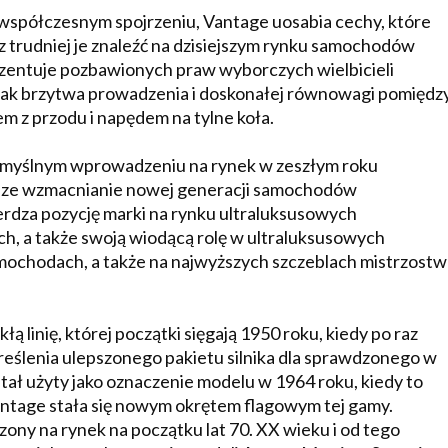
 współczesnym spojrzeniu, Vantage uosabia cechy, które
z trudniej je znaleźć na dzisiejszym rynku samochodów
zentuje pozbawionych praw wyborczych wielbicieli
o jak brzytwa prowadzenia i doskonałej równowagi pomiędz
m z przodu i napędem na tylne koła.
omyślnym wprowadzeniu na rynek w zeszłym roku
lsze wzmacnianie nowej generacji samochodów
rdza pozycję marki na rynku ultraluksusowych
, a także swoją wiodącą rolę w ultraluksusowych
ochodach, a także na najwyższych szczeblach mistrzostw
linię, której początki sięgają 1950 roku, kiedy po raz
reślenia ulepszonego pakietu silnika dla sprawdzonego w
ał użyty jako oznaczenie modelu w 1964 roku, kiedy to
tage stała się nowym okrętem flagowym tej gamy.
ny na rynek na początku lat 70. XX wieku i od tego