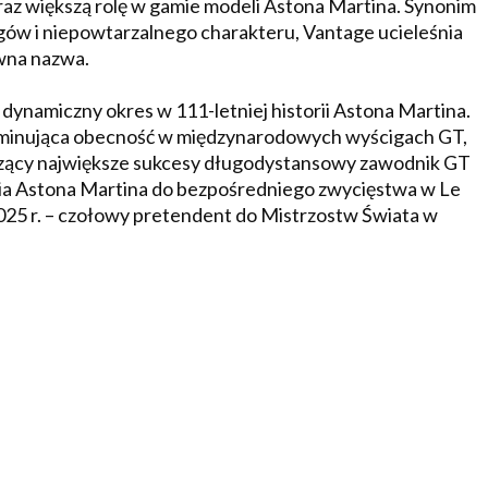
z większą rolę w gamie modeli Astona Martina. Synonim
gów i niepowtarzalnego charakteru, Vantage ucieleśnia
ywna nazwa.
dynamiczny okres w 111-letniej historii Astona Martina.
ominująca obecność w międzynarodowych wyścigach GT,
oszący największe sukcesy długodystansowy zawodnik GT
ia Astona Martina do bezpośredniego zwycięstwa w Le
25 r. – czołowy pretendent do Mistrzostw Świata w