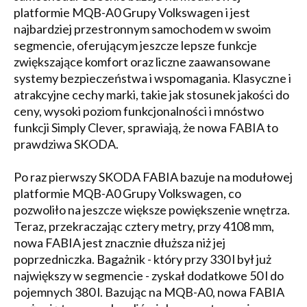
platformie MQB-A0 Grupy Volkswagen i jest
najbardziej przestronnym samochodem w swoim
segmencie, oferującym jeszcze lepsze funkcje
zwiększające komfort oraz liczne zaawansowane
systemy bezpieczeństwa i wspomagania. Klasyczne i
atrakcyjne cechy marki, takie jak stosunek jakości do
ceny, wysoki poziom funkcjonalności i mnóstwo
funkcji Simply Clever, sprawiają, że nowa FABIA to
prawdziwa SKODA.
Po raz pierwszy SKODA FABIA bazuje na modułowej
platformie MQB-A0 Grupy Volkswagen, co
pozwoliło na jeszcze większe powiększenie wnętrza.
Teraz, przekraczając cztery metry, przy 4108 mm,
nowa FABIA jest znacznie dłuższa niż jej
poprzedniczka. Bagażnik - który przy 330 l był już
największy w segmencie - zyskał dodatkowe 50 l do
pojemnych 380 l. Bazując na MQB-A0, nowa FABIA