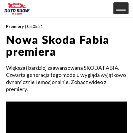
Premiery
| 05.05.21
PREMIERY
Nowa Skoda Fabia
SAMOCHODY
premiera
Wiadomości
MOTORSPORT
Supersamochody
Samochody Koncepcyjne
Większa i bardziej zaawansowana SKODA FABIA.
Tuning
Czwarta generacja tego modelu wygląda wyjątkowo
Elektryczne
dynamicznie i emocjonalnie. Zobacz wideo z
premiery.