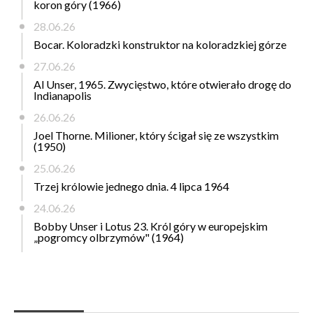
koron góry (1966)
28.06.26
Bocar. Koloradzki konstruktor na koloradzkiej górze
27.06.26
Al Unser, 1965. Zwycięstwo, które otwierało drogę do
Indianapolis
26.06.26
Joel Thorne. Milioner, który ścigał się ze wszystkim
(1950)
25.06.26
Trzej królowie jednego dnia. 4 lipca 1964
24.06.26
Bobby Unser i Lotus 23. Król góry w europejskim
„pogromcy olbrzymów" (1964)