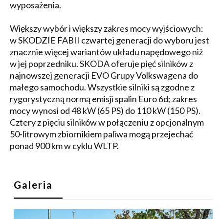
wyposażenia.
Większy wybór i większy zakres mocy wyjściowych:
w SKODZIE FABII czwartej generacji do wyboru jest
znacznie więcej wariantów układu napędowego niż
w jej poprzedniku. SKODA oferuje pięć silników z
najnowszej generacji EVO Grupy Volkswagena do
małego samochodu. Wszystkie silniki są zgodne z
rygorystyczną normą emisji spalin Euro 6d; zakres
mocy wynosi od 48 kW (65 PS) do 110 kW (150 PS).
Cztery z pięciu silników w połączeniu z opcjonalnym
50-litrowym zbiornikiem paliwa mogą przejechać
ponad 900 km w cyklu WLTP.
Galeria