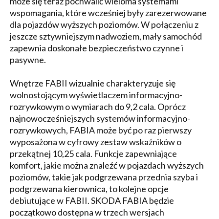
może się teraz pochwalić wieloma systemami
wspomagania, które wcześniej były zarezerwowane
dla pojazdów wyższych poziomów. W połączeniu z
jeszcze sztywniejszym nadwoziem, mały samochód
zapewnia doskonałe bezpieczeństwo czynne i
pasywne.
Wnętrze FABII wizualnie charakteryzuje się
wolnostojącym wyświetlaczem informacyjno-
rozrywkowym o wymiarach do 9,2 cala. Oprócz
najnowocześniejszych systemów informacyjno-
rozrywkowych, FABIA może być po raz pierwszy
wyposażona w cyfrowy zestaw wskaźników o
przekątnej 10,25 cala. Funkcje zapewniające
komfort, jakie można znaleźć w pojazdach wyższych
poziomów, takie jak podgrzewana przednia szyba i
podgrzewana kierownica, to kolejne opcje
debiutujące w FABII. SKODA FABIA będzie
początkowo dostępna w trzech wersjach