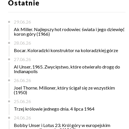
Ostatnie
29.06.26
Ak Miller. Najlepszy hot rodowiec świata i jego dziewięć
koron góry (1966)
28.06.26
Bocar. Koloradzki konstruktor na koloradzkiej górze
27.06.26
Al Unser, 1965. Zwycięstwo, które otwierało drogę do
Indianapolis
26.06.26
Joel Thorne. Milioner, który ścigał się ze wszystkim
(1950)
25.06.26
Trzej królowie jednego dnia. 4 lipca 1964
24.06.26
Bobby Unser i Lotus 23. Król góry w europejskim