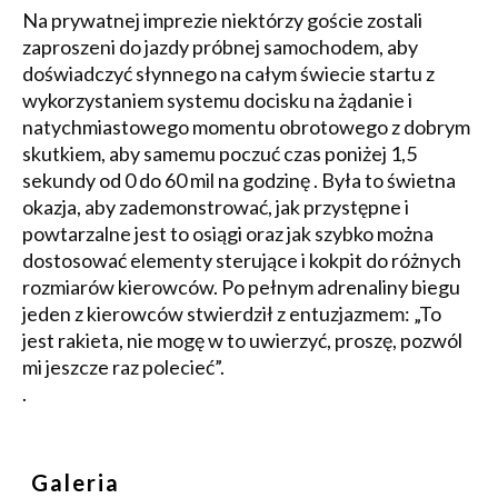
Na prywatnej imprezie niektórzy goście zostali
zaproszeni do jazdy próbnej samochodem, aby
doświadczyć słynnego na całym świecie startu z
wykorzystaniem systemu docisku na żądanie i
natychmiastowego momentu obrotowego z dobrym
skutkiem, aby samemu poczuć czas poniżej 1,5
sekundy od 0 do 60 mil na godzinę . Była to świetna
okazja, aby zademonstrować, jak przystępne i
powtarzalne jest to osiągi oraz jak szybko można
dostosować elementy sterujące i kokpit do różnych
rozmiarów kierowców. Po pełnym adrenaliny biegu
jeden z kierowców stwierdził z entuzjazmem: „To
jest rakieta, nie mogę w to uwierzyć, proszę, pozwól
mi jeszcze raz polecieć”.
.
Galeria