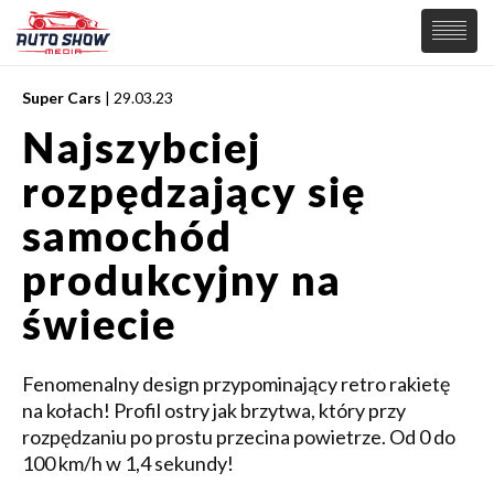
Super Cars
| 29.03.23
PREMIERY
Najszybciej
SAMOCHODY
rozpędzający się
Wiadomości
MOTORSPORT
Supersamochody
samochód
Samochody Koncepcyjne
Tuning
produkcyjny na
Elektryczne
świecie
Fenomenalny design przypominający retro rakietę
na kołach! Profil ostry jak brzytwa, który przy
rozpędzaniu po prostu przecina powietrze. Od 0 do
100 km/h w 1,4 sekundy!