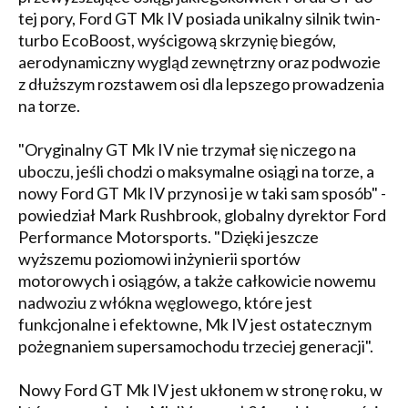
tej pory, Ford GT Mk IV posiada unikalny silnik twin-
turbo EcoBoost, wyścigową skrzynię biegów,
aerodynamiczny wygląd zewnętrzny oraz podwozie
z dłuższym rozstawem osi dla lepszego prowadzenia
na torze.
"Oryginalny GT Mk IV nie trzymał się niczego na
uboczu, jeśli chodzi o maksymalne osiągi na torze, a
nowy Ford GT Mk IV przynosi je w taki sam sposób" -
powiedział Mark Rushbrook, globalny dyrektor Ford
Performance Motorsports. "Dzięki jeszcze
wyższemu poziomowi inżynierii sportów
motorowych i osiągów, a także całkowicie nowemu
nadwoziu z włókna węglowego, które jest
funkcjonalne i efektowne, Mk IV jest ostatecznym
pożegnaniem supersamochodu trzeciej generacji".
Nowy Ford GT Mk IV jest ukłonem w stronę roku, w