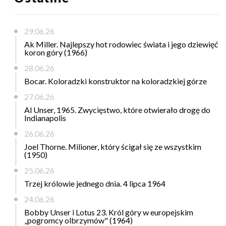
29.06.26
Ak Miller. Najlepszy hot rodowiec świata i jego dziewięć
koron góry (1966)
28.06.26
Bocar. Koloradzki konstruktor na koloradzkiej górze
27.06.26
Al Unser, 1965. Zwycięstwo, które otwierało drogę do
Indianapolis
26.06.26
Joel Thorne. Milioner, który ścigał się ze wszystkim
(1950)
25.06.26
Trzej królowie jednego dnia. 4 lipca 1964
24.06.26
Bobby Unser i Lotus 23. Król góry w europejskim
„pogromcy olbrzymów" (1964)