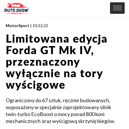
MotorSport
| 10.12.22
PREMIERY
Limitowana edycja
SAMOCHODY
Forda GT Mk IV,
Wiadomości
MOTORSPORT
Supersamochody
przeznaczony
Samochody Koncepcyjne
Tuning
wyłącznie na tory
Elektryczne
wyścigowe
Ograniczony do 67 sztuk, ręcznie budowanych,
wyposażony w specjalnie zaprojektowany silnik
twin-turbo EcoBoost o mocy ponad 800 koni
mechanicznych oraz wyścigową skrzynię biegów.