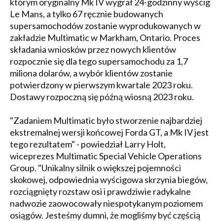
którym oryginalny Mk IV wygrał 24-godzinny wyścig
Le Mans, a tylko 67 ręcznie budowanych
supersamochodów zostanie wyprodukowanych w
zakładzie Multimatic w Markham, Ontario. Proces
składania wniosków przez nowych klientów
rozpocznie się dla tego supersamochodu za 1,7
miliona dolarów, a wybór klientów zostanie
potwierdzony w pierwszym kwartale 2023 roku.
Dostawy rozpoczną się późną wiosną 2023 roku.
"Zadaniem Multimatic było stworzenie najbardziej
ekstremalnej wersji końcowej Forda GT, a Mk IV jest
tego rezultatem" - powiedział Larry Holt,
wiceprezes Multimatic Special Vehicle Operations
Group. "Unikalny silnik o większej pojemności
skokowej, odpowiednia wyścigowa skrzynia biegów,
rozciągnięty rozstaw osi i prawdziwie radykalne
nadwozie zaowocowały niespotykanym poziomem
osiągów. Jesteśmy dumni, że mogliśmy być częścią