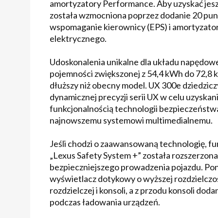
amortyzatory Performance. Aby uzyskać jes
została wzmocniona poprzez dodanie 20 pu
wspomaganie kierownicy (EPS) i amortyzator
elektrycznego.
Udoskonalenia unikalne dla układu napędo
pojemności zwiększonej z 54,4 kWh do 72,8 k
dłuższy niż obecny model. UX 300e dziedzi
dynamicznej precyzji serii UX w celu uzyskani
funkcjonalnością technologii bezpieczeństw
najnowszemu systemowi multimedialnemu.
Jeśli chodzi o zaawansowaną technologię, f
„Lexus Safety System +” została rozszerzona
bezpieczniejszego prowadzenia pojazdu. Pon
wyświetlacz dotykowy o wyższej rozdzielczoś
rozdzielczej i konsoli, a z przodu konsoli do
podczas ładowania urządzeń.