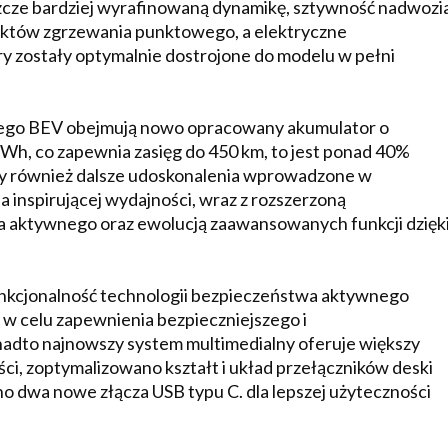
zcze bardziej wyrafinowaną dynamikę, sztywność nadwozi
nktów zgrzewania punktowego, a elektryczne
y zostały optymalnie dostrojone do modelu w pełni
wego BEV obejmują nowo opracowany akumulator o
Wh, co zapewnia zasięg do 450 km, to jest ponad 40%
czy również dalsze udoskonalenia wprowadzone w
a inspirującej wydajności, wraz z rozszerzoną
a aktywnego oraz ewolucją zaawansowanych funkcji dzięk
unkcjonalność technologii bezpieczeństwa aktywnego
 w celu zapewnienia bezpieczniejszego i
adto najnowszy system multimedialny oferuje większy
ci, zoptymalizowano kształt i układ przełączników deski
dano dwa nowe złącza USB typu C. dla lepszej użyteczności