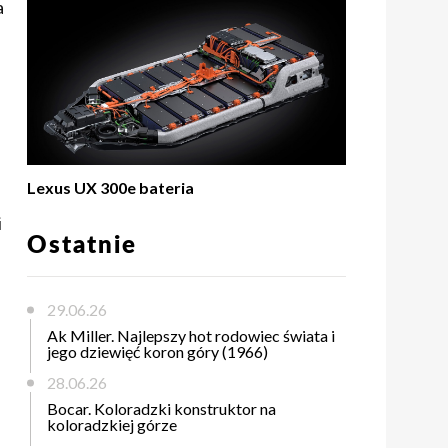
a
Lexus UX 300e bateria
i
Ostatnie
29.06.26
Ak Miller. Najlepszy hot rodowiec świata i
jego dziewięć koron góry (1966)
28.06.26
Bocar. Koloradzki konstruktor na
koloradzkiej górze