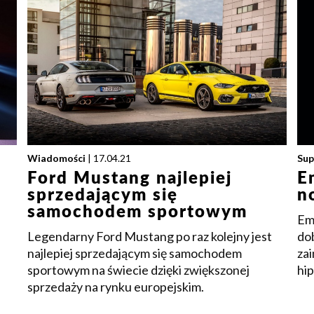
Wiadomości
| 17.04.21
Sup
Ford Mustang najlepiej
E
sprzedającym się
n
samochodem sportowym
Em
Legendarny Ford Mustang po raz kolejny jest
do
najlepiej sprzedającym się samochodem
za
sportowym na świecie dzięki zwiększonej
hi
sprzedaży na rynku europejskim.