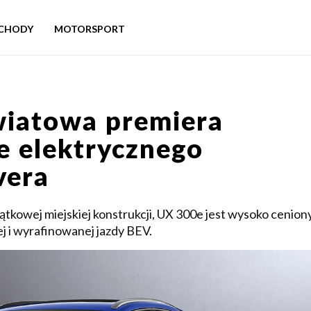
CHODY
MOTORSPORT
wiatowa premiera
e elektrycznego
vera
tkowej miejskiej konstrukcji, UX 300e jest wysoko cenion
j i wyrafinowanej jazdy BEV.