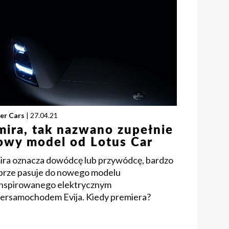
er Cars
| 27.04.21
mira, tak nazwano zupełnie
owy model od Lotus Car
ira oznacza dowódcę lub przywódcę, bardzo
brze pasuje do nowego modelu
inspirowanego elektrycznym
persamochodem Evija. Kiedy premiera?