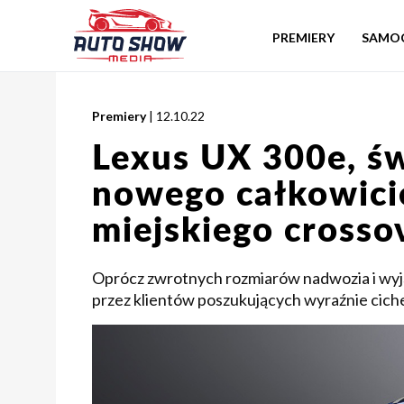
PREMIERY
SAMO
Premiery
| 12.10.22
Lexus UX 300e, ś
nowego całkowici
miejskiego crosso
Oprócz zwrotnych rozmiarów nadwozia i wyją
przez klientów poszukujących wyraźnie ciche