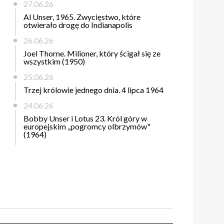
27.06.26
Al Unser, 1965. Zwycięstwo, które
otwierało drogę do Indianapolis
26.06.26
Joel Thorne. Milioner, który ścigał się ze
wszystkim (1950)
25.06.26
Trzej królowie jednego dnia. 4 lipca 1964
24.06.26
Bobby Unser i Lotus 23. Król góry w
europejskim „pogromcy olbrzymów"
(1964)