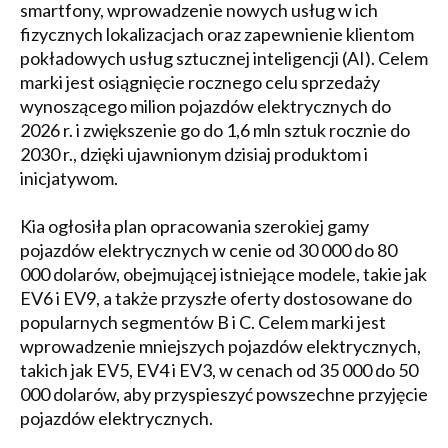
smartfony, wprowadzenie nowych usług w ich
fizycznych lokalizacjach oraz zapewnienie klientom
pokładowych usług sztucznej inteligencji (AI). Celem
marki jest osiągnięcie rocznego celu sprzedaży
wynoszącego milion pojazdów elektrycznych do
2026 r. i zwiększenie go do 1,6 mln sztuk rocznie do
2030 r., dzięki ujawnionym dzisiaj produktom i
inicjatywom.
Kia ogłosiła plan opracowania szerokiej gamy
pojazdów elektrycznych w cenie od 30 000 do 80
000 dolarów, obejmującej istniejące modele, takie jak
EV6 i EV9, a także przyszłe oferty dostosowane do
popularnych segmentów B i C. Celem marki jest
wprowadzenie mniejszych pojazdów elektrycznych,
takich jak EV5, EV4 i EV3, w cenach od 35 000 do 50
000 dolarów, aby przyspieszyć powszechne przyjęcie
pojazdów elektrycznych.