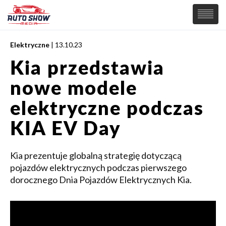
Elektryczne
| 13.10.23
PREMIERY
Kia przedstawia
SAMOCHODY
nowe modele
Wiadomości
MOTORSPORT
Supersamochody
elektryczne podczas
Samochody Koncepcyjne
Tuning
KIA EV Day
Elektryczne
Kia prezentuje globalną strategię dotyczącą
pojazdów elektrycznych podczas pierwszego
dorocznego Dnia Pojazdów Elektrycznych Kia.