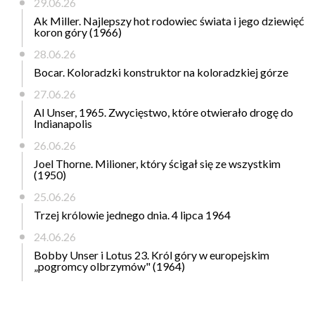
29.06.26
Ak Miller. Najlepszy hot rodowiec świata i jego dziewięć
koron góry (1966)
28.06.26
Bocar. Koloradzki konstruktor na koloradzkiej górze
27.06.26
Al Unser, 1965. Zwycięstwo, które otwierało drogę do
Indianapolis
26.06.26
Joel Thorne. Milioner, który ścigał się ze wszystkim
(1950)
25.06.26
Trzej królowie jednego dnia. 4 lipca 1964
24.06.26
Bobby Unser i Lotus 23. Król góry w europejskim
„pogromcy olbrzymów" (1964)