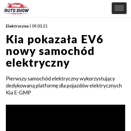
Elektryczne
| 09.03.21
PREMIERY
Kia pokazała EV6
SAMOCHODY
nowy samochód
Wiadomości
MOTORSPORT
Supersamochody
elektryczny
Samochody Koncepcyjne
Tuning
Pierwszy samochód elektryczny wykorzystujący
Elektryczne
dedykowaną platformę dla pojazdów elektrycznych
Kia E-GMP