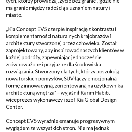
tych, którzy prowadzą „życie bez granic”, gdzie nie
ma granic między radością a uznaniem natury i
miasto.
„Kia Concept EV5 czerpie inspirację z kontrastu i
komplementarności naturalnych krajobrazów i
architektury stworzonej przez człowieka. Został
zaprojektowany, aby inspirować naszych klientów w
każdej podróży, zapewniając jednocześnie
zrównoważone i przyjazne dla środowiska
rozwiązania. Stworzony dla tych, którzy poszukują
nowatorskich pomysłów, SUV łączy emocjonalną
formę z innowacyjną, zorientowaną na użytkownika
architekturą wnętrza” – wyjaśnił Karim Habib,
wiceprezes wykonawczy i szef Kia Global Design
Center.
Concept EV5 wyraźnie emanuje progresywnym
wyglądem ze wszystkich stron. Nie ma jednak