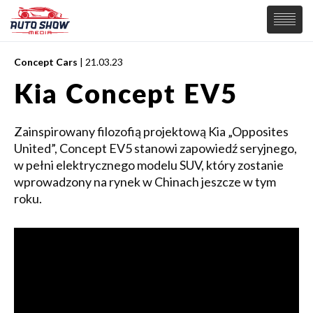
Concept Cars
| 21.03.23
PREMIERY
Kia Concept EV5
SAMOCHODY
Wiadomości
MOTORSPORT
Zainspirowany filozofią projektową Kia „Opposites
Supersamochody
United”, Concept EV5 stanowi zapowiedź seryjnego,
Samochody Koncepcyjne
w pełni elektrycznego modelu SUV, który zostanie
Tuning
wprowadzony na rynek w Chinach jeszcze w tym
Elektryczne
roku.