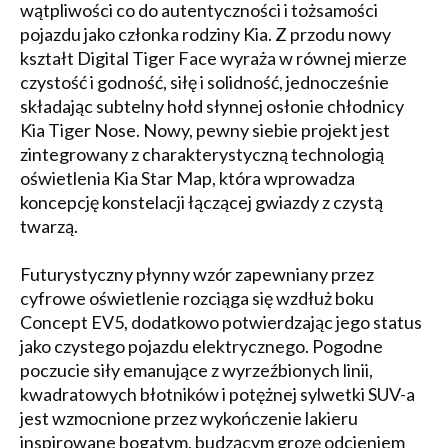
wątpliwości co do autentyczności i tożsamości
pojazdu jako członka rodziny Kia. Z przodu nowy
kształt Digital Tiger Face wyraża w równej mierze
czystość i godność, siłę i solidność, jednocześnie
składając subtelny hołd słynnej osłonie chłodnicy
Kia Tiger Nose. Nowy, pewny siebie projekt jest
zintegrowany z charakterystyczną technologią
oświetlenia Kia Star Map, która wprowadza
koncepcję konstelacji łączącej gwiazdy z czystą
twarzą.
Futurystyczny płynny wzór zapewniany przez
cyfrowe oświetlenie rozciąga się wzdłuż boku
Concept EV5, dodatkowo potwierdzając jego status
jako czystego pojazdu elektrycznego. Pogodne
poczucie siły emanujące z wyrzeźbionych linii,
kwadratowych błotników i potężnej sylwetki SUV-a
jest wzmocnione przez wykończenie lakieru
inspirowane bogatym, budzącym grozę odcieniem