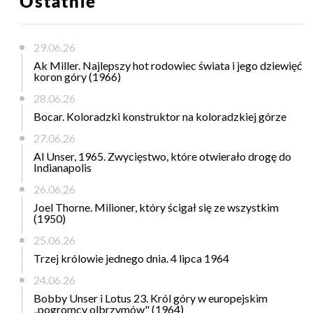
Ostatnie
29.06.26
Ak Miller. Najlepszy hot rodowiec świata i jego dziewięć
koron góry (1966)
28.06.26
Bocar. Koloradzki konstruktor na koloradzkiej górze
27.06.26
Al Unser, 1965. Zwycięstwo, które otwierało drogę do
Indianapolis
26.06.26
Joel Thorne. Milioner, który ścigał się ze wszystkim
(1950)
25.06.26
Trzej królowie jednego dnia. 4 lipca 1964
24.06.26
Bobby Unser i Lotus 23. Król góry w europejskim
„pogromcy olbrzymów" (1964)