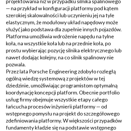
projektowania niż w przypadku silnika spalinowego
— na przykład w konfiguracji platformy pod kątem
szerokiej skalowalności lub uczynieniu jej na tyle
elastycznym, że modułowy układ napędowy może
służyć jako podstawa dla zupełnie innych pojazdów.
Platforma umożliwia wdrożenie napędu na tylne
koła, na wszystkie koła lub na przednie koła, po
prostu wybierając pozycję silnika elektrycznego lub
nawet dodając kolejny, na co silnik spalinowy nie
pozwala.
Przez lata Porsche Engineering zdobyło rozległą
ogólną wiedzę systemową z projektów w tej
dziedzinie, umożliwiając programistom optymalną
koordynację koncepcji platform. Obecnie portfolio
usług firmy obejmuje wszystkie etapy całego
łańcucha procesów inżynierii platformy — od
wstępnego pomysłu na projekt do szczegółowego
zdefiniowania platformy. W większości przypadków
fundamenty kładzie się na podstawie wstępnego