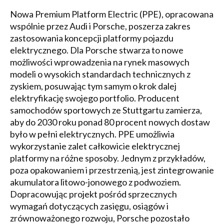
Nowa Premium Platform Electric (PPE), opracowana
wspólnie przez Audi i Porsche, poszerza zakres
zastosowania koncepcji platformy pojazdu
elektrycznego. Dla Porsche stwarza to nowe
możliwości wprowadzenia na rynek masowych
modeli o wysokich standardach technicznych z
zyskiem, posuwając tym samym o krok dalej
elektryfikację swojego portfolio. Producent
samochodów sportowych ze Stuttgartu zamierza,
aby do 2030 roku ponad 80 procent nowych dostaw
było w pełni elektrycznych. PPE umożliwia
wykorzystanie zalet całkowicie elektrycznej
platformy na różne sposoby. Jednym z przykładów,
poza opakowaniem i przestrzenią, jest zintegrowanie
akumulatora litowo-jonowego z podwoziem.
Dopracowując projekt pośród sprzecznych
wymagań dotyczących zasięgu, osiągów i
zrównoważonego rozwoju, Porsche pozostało