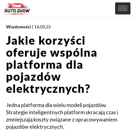
Wiadomości
| 16.03.23
PREMIERY
Jakie korzyści
SAMOCHODY
oferuje wspólna
Wiadomości
MOTORSPORT
Supersamochody
platforma dla
Samochody Koncepcyjne
Tuning
pojazdów
Elektryczne
elektrycznych?
Jedna platforma dla wielu modeli pojazdów.
Strategie inteligentnych platform skracają czas i
zmniejszają koszty związane z opracowywaniem
pojazdów elektrycznych.