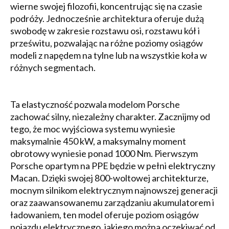
wierne swojej filozofii, koncentrując się na czasie
podróży. Jednocześnie architektura oferuje dużą
swobodę w zakresie rozstawu osi, rozstawu kół i
prześwitu, pozwalając na różne poziomy osiągów
modeli z napędem na tylne lub na wszystkie koła w
różnych segmentach.
Ta elastyczność pozwala modelom Porsche
zachować silny, niezależny charakter. Zacznijmy od
tego, że moc wyjściowa systemu wyniesie
maksymalnie 450 kW, a maksymalny moment
obrotowy wyniesie ponad 1000 Nm. Pierwszym
Porsche opartym na PPE będzie w pełni elektryczny
Macan. Dzięki swojej 800-woltowej architekturze,
mocnym silnikom elektrycznym najnowszej generacji
oraz zaawansowanemu zarządzaniu akumulatorem i
ładowaniem, ten model oferuje poziom osiągów
pojazdu elektrycznego, jakiego można oczekiwać od