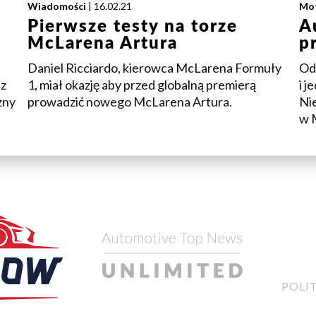
Wiadomości
| 16.02.21
Mo
Pierwsze testy na torze
A
McLarena Artura
p
Daniel Ricciardo, kierowca McLarena Formuły
Od
 z
1, miał okazję aby przed globalną premierą
i 
zny
prowadzić nowego McLarena Artura.
Ni
w 
POLI