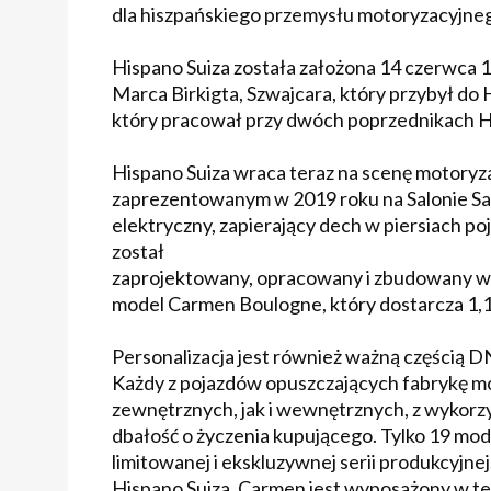
dla hiszpańskiego przemysłu motoryzacyjne
Hispano Suiza została założona 14 czerwca 
Marca Birkigta, Szwajcara, który przybył do
który pracował przy dwóch poprzednikach His
Hispano Suiza wraca teraz na scenę motory
zaprezentowanym w 2019 roku na Salonie S
elektryczny, zapierający dech w piersiach 
został
zaprojektowany, opracowany i zbudowany w 
model Carmen Boulogne, który dostarcza 1,
Personalizacja jest również ważną częścią D
Każdy z pojazdów opuszczających fabrykę m
zewnętrznych, jak i wewnętrznych, z wykor
dbałość o życzenia kupującego. Tylko 19 mo
limitowanej i ekskluzywnej serii produkcyj
Hispano Suiza. Carmen jest wyposażony w t