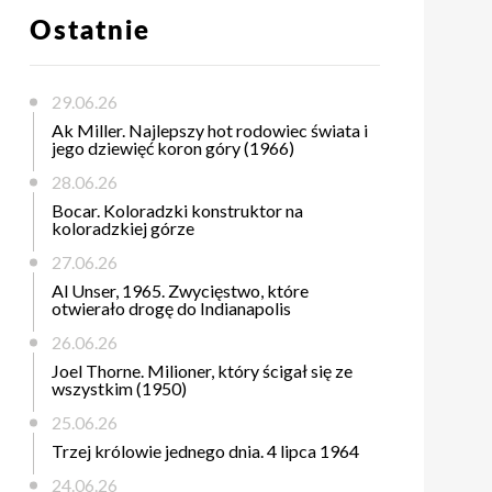
Ostatnie
29.06.26
Ak Miller. Najlepszy hot rodowiec świata i
jego dziewięć koron góry (1966)
28.06.26
Bocar. Koloradzki konstruktor na
koloradzkiej górze
27.06.26
Al Unser, 1965. Zwycięstwo, które
otwierało drogę do Indianapolis
26.06.26
Joel Thorne. Milioner, który ścigał się ze
wszystkim (1950)
25.06.26
Trzej królowie jednego dnia. 4 lipca 1964
24.06.26