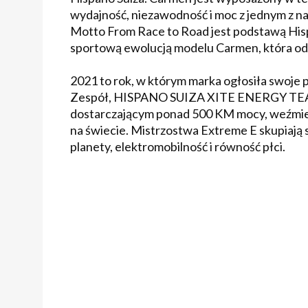
wydajność, niezawodność i moc z jednym z na
Motto From Race to Road jest podstawą Hisp
sportową ewolucją modelu Carmen, która od
2021 to rok, w którym marka ogłosiła swoje
Zespół, HISPANO SUIZA XITE ENERGY TEA
dostarczającym ponad 500 KM mocy, weźmie 
na świecie. Mistrzostwa Extreme E skupiają 
planety, elektromobilność i równość płci.