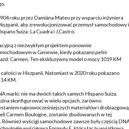
go.
1904 roku przez Damiána Mateu przy wsparciu inżyniera
 Hiszpanii, aby zrewolucjonizować przemysł samochodowy i
pano Suiza: La Cuadra i J.Castro.
zacyjną z niezwykłym projektem ponownie
amochodowym w Genewie, kiedy pokazano pełni
pojazd: Carmen. Ten ekskluzywny model o mocy 1019 KM
całości w Hiszpanii. Natomiast w 2020 roku pokazano
114 KM.
NA marki: nie ma dwóch takich samych Hispano Suiza.
ożna skonfigurować w wielu opcjach, zarówno
zystaniem najnowocześniejszych materiałów i drobiazgową
deli Carmen Boulogne, zostanie zbudowanych w tej
nej. Również wyścigi samochodowe zawsze były częścią DN
echnologię wyścigową Formuły E, która łączy wyjątkową