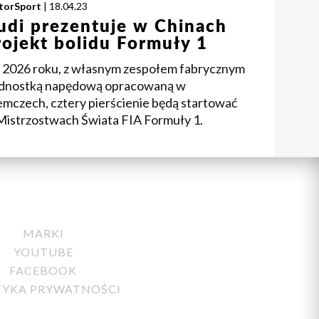
torSport
| 18.04.23
udi prezentuje w Chinach
rojekt bolidu Formuły 1
 2026 roku, z własnym zespołem fabrycznym
jednostką napędową opracowaną w
emczech, cztery pierścienie będą startować
Mistrzostwach Świata FIA Formuły 1.
MARKI
YOUTUBE
FACEBOOK
TYKA PRYWATNOŚCI