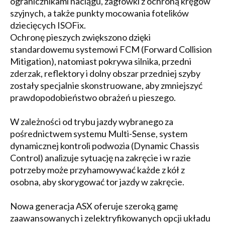
ogranicznikami naciągu, zagłówki z ochroną kręgów
szyjnych, a także punkty mocowania fotelików
dziecięcych ISOFix.
Ochronę pieszych zwiększono dzięki
standardowemu systemowi FCM (Forward Collision
Mitigation), natomiast pokrywa silnika, przedni
zderzak, reflektory i dolny obszar przedniej szyby
zostały specjalnie skonstruowane, aby zmniejszyć
prawdopodobieństwo obrażeń u pieszego.
W zależności od trybu jazdy wybranego za
pośrednictwem systemu Multi-Sense, system
dynamicznej kontroli podwozia (Dynamic Chassis
Control) analizuje sytuację na zakręcie i w razie
potrzeby może przyhamowywać każde z kół z
osobna, aby skorygować tor jazdy w zakręcie.
Nowa generacja ASX oferuje szeroką gamę
zaawansowanych i zelektryfikowanych opcji układu