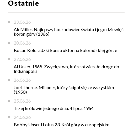
Ostatnie
29.06.26
Ak Miller. Najlepszy hot rodowiec świata i jego dziewięć
koron góry (1966)
28.06.26
Bocar. Koloradzki konstruktor na koloradzkiej górze
27.06.26
Al Unser, 1965. Zwycięstwo, które otwierało drogę do
Indianapolis
26.06.26
Joel Thorne. Milioner, który ścigał się ze wszystkim
(1950)
25.06.26
Trzej królowie jednego dnia. 4 lipca 1964
24.06.26
Bobby Unser i Lotus 23. Król góry w europejskim