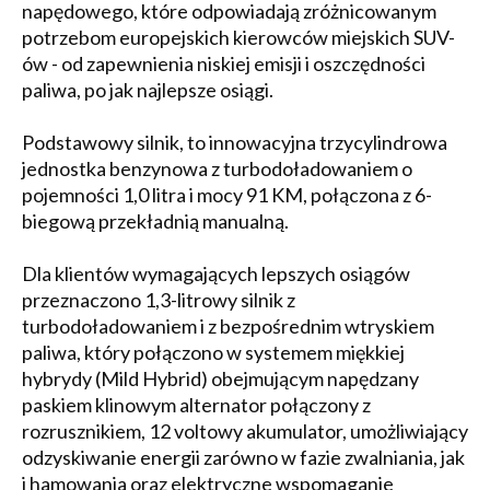
napędowego, które odpowiadają zróżnicowanym
potrzebom europejskich kierowców miejskich SUV-
ów - od zapewnienia niskiej emisji i oszczędności
paliwa, po jak najlepsze osiągi.
Podstawowy silnik, to innowacyjna trzycylindrowa
jednostka benzynowa z turbodoładowaniem o
pojemności 1,0 litra i mocy 91 KM, połączona z 6-
biegową przekładnią manualną.
Dla klientów wymagających lepszych osiągów
przeznaczono 1,3-litrowy silnik z
turbodoładowaniem i z bezpośrednim wtryskiem
paliwa, który połączono w systemem miękkiej
hybrydy (Mild Hybrid) obejmującym napędzany
paskiem klinowym alternator połączony z
rozrusznikiem, 12 voltowy akumulator, umożliwiający
odzyskiwanie energii zarówno w fazie zwalniania, jak
i hamowania oraz elektryczne wspomaganie