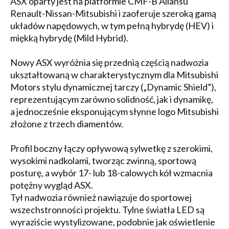
ASX oparty jest na platformie CMF-B Aliansu
Renault-Nissan-Mitsubishi i zaoferuje szeroką gamą
układów napędowych, w tym pełną hybrydę (HEV) i
miękką hybrydę (Mild Hybrid).
Nowy ASX wyróżnia się przednią częścią nadwozia
ukształtowaną w charakterystycznym dla Mitsubishi
Motors stylu dynamicznej tarczy („Dynamic Shield”),
reprezentującym zarówno solidność, jak i dynamikę,
a jednocześnie eksponującym słynne logo Mitsubishi
złożone z trzech diamentów.
Profil boczny łączy opływową sylwetkę z szerokimi,
wysokimi nadkolami, tworząc zwinną, sportową
posturę, a wybór 17- lub 18-calowych kół wzmacnia
potężny wygląd ASX.
Tył nadwozia również nawiązuje do sportowej
wszechstronności projektu. Tylne światła LED są
wyraziście wystylizowane, podobnie jak oświetlenie