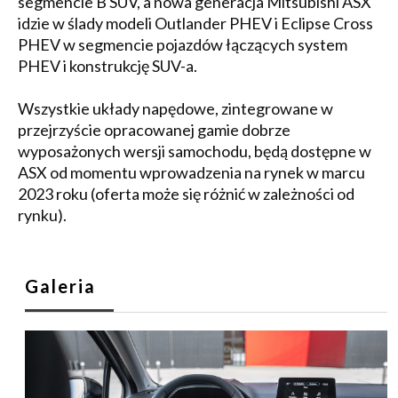
segmencie B SUV, a nowa generacja Mitsubishi ASX
idzie w ślady modeli Outlander PHEV i Eclipse Cross
PHEV w segmencie pojazdów łączących system
PHEV i konstrukcję SUV-a.
Wszystkie układy napędowe, zintegrowane w
przejrzyście opracowanej gamie dobrze
wyposażonych wersji samochodu, będą dostępne w
ASX od momentu wprowadzenia na rynek w marcu
2023 roku (oferta może się różnić w zależności od
rynku).
Galeria