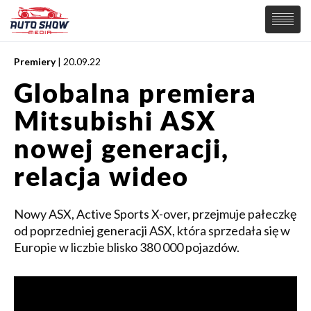
Premiery
| 20.09.22
PREMIERY
Globalna premiera
SAMOCHODY
Mitsubishi ASX
Wiadomości
MOTORSPORT
Supersamochody
nowej generacji,
Samochody Koncepcyjne
Tuning
relacja wideo
Elektryczne
Nowy ASX, Active Sports X-over, przejmuje pałeczkę
od poprzedniej generacji ASX, która sprzedała się w
Europie w liczbie blisko 380 000 pojazdów.