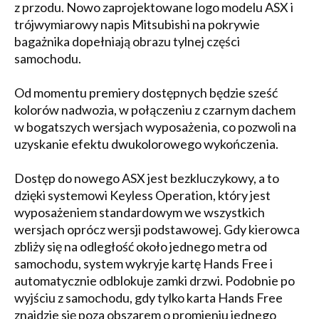
z przodu. Nowo zaprojektowane logo modelu ASX i
trójwymiarowy napis Mitsubishi na pokrywie
bagażnika dopełniają obrazu tylnej części
samochodu.
Od momentu premiery dostępnych będzie sześć
kolorów nadwozia, w połączeniu z czarnym dachem
w bogatszych wersjach wyposażenia, co pozwoli na
uzyskanie efektu dwukolorowego wykończenia.
Dostęp do nowego ASX jest bezkluczykowy, a to
dzięki systemowi Keyless Operation, który jest
wyposażeniem standardowym we wszystkich
wersjach oprócz wersji podstawowej. Gdy kierowca
zbliży się na odległość około jednego metra od
samochodu, system wykryje kartę Hands Free i
automatycznie odblokuje zamki drzwi. Podobnie po
wyjściu z samochodu, gdy tylko karta Hands Free
znajdzie się poza obszarem o promieniu jednego