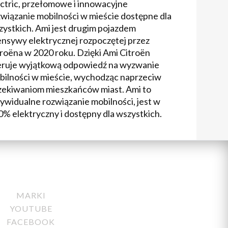
ectric, przełomowe i innowacyjne
związanie mobilności w mieście dostępne dla
zystkich. Ami jest drugim pojazdem
ensywy elektrycznej rozpoczętej przez
roëna w 2020 roku. Dzięki Ami Citroën
eruje wyjątkową odpowiedź na wyzwanie
bilności w mieście, wychodząc naprzeciw
zekiwaniom mieszkańców miast. Ami to
ywidualne rozwiązanie mobilności, jest w
% elektryczny i dostępny dla wszystkich.
MARKI
YOUTUBE
FACEBOOK