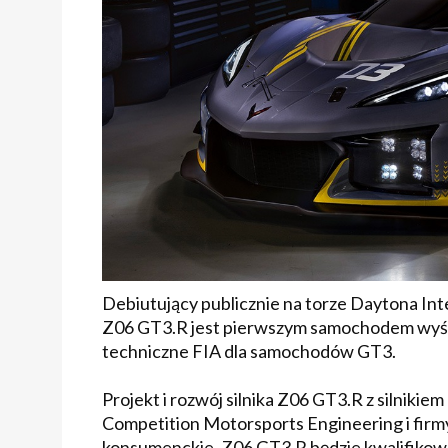
Debiutujący publicznie na torze Daytona In
Z06 GT3.R jest pierwszym samochodem wyści
techniczne FIA dla samochodów GT3.
Projekt i rozwój silnika Z06 GT3.R z silniki
Competition Motorsports Engineering i firmy
konsumenckie, Z06 GT3.R będzie kwalifikowa