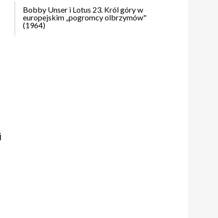
Bobby Unser i Lotus 23. Król góry w
europejskim „pogromcy olbrzymów"
(1964)
j