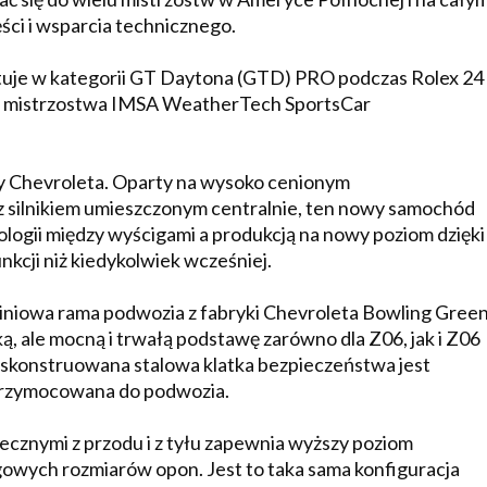
ści i wsparcia technicznego.
tuje w kategorii GT Daytona (GTD) PRO podczas Rolex 24
ne mistrzostwa IMSA WeatherTech SportsCar
 Chevroleta. Oparty na wysoko cenionym
 silnikiem umieszczonym centralnie, ten nowy samochód
logii między wyścigami a produkcją na nowy poziom dzięki
kcji niż kiedykolwiek wcześniej.
iniowa rama podwozia z fabryki Chevroleta Bowling Gree
, ale mocną i trwałą podstawę zarówno dla Z06, jak i Z06
e skonstruowana stalowa klatka bezpieczeństwa jest
 przymocowana do podwozia.
cznymi z przodu i z tyłu zapewnia wyższy poziom
gowych rozmiarów opon. Jest to taka sama konfiguracja