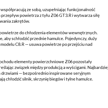
spółpracują ze sobą, uzupełniając funkcjonalność
 przepływ powietrza z tyłu Z06 GT3.R i wytwarza siłę
ywania zakrętów.
 powietrze do chłodzenia elementów wewnętrznych.
, aby schłodzić przednie hamulce. Pojedynczy, duży
 modelu C8.R — usuwa powietrze po przejściu nad
samochodu elementy powierzchniowe Z06 pozostały
ślając związek między produkcją a wyścigami. Najbardzie
a drzwiami — bezpośrednio inspirowane seryjnym
hłodzić silnik, skrzynię biegów i tylne hamulce.