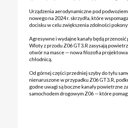
Urządzenia aerodynamiczne pod podwoziem w
nowego na 2024 r. skrzydła, które wspomaga
docisku w celu zwiększenia zdolności pokon
Agresywne i wydajne kanały będą przenosić
Wloty z przodu Z06 GT3.R zasysają powietrze
otwór na masce — nowa filozofia projektowa
chłodnicą.
Od górnej części przedniej szyby do tyłu 
nienaruszone w przypadku Z06 GT3.R, podkre
godne uwagi są boczne kanały powietrzne z
samochodem drogowym Z06 — które pomagają c