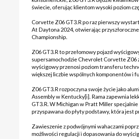
świecie, oferując klientom wysoki poziom czę
Corvette Z06 GT3.R po raz pierwszy wystar
At Daytona 2024, otwierając przyszłorocz
Championship.
Z06 GT3.R to przełomowy pojazd wyścigowy
supersamochodzie Chevrolet Corvette Z06 z
wyścigowy przenosi poziom transferu techno
większej liczbie wspólnych komponentów i fun
Z06 GT3.R rozpoczyna swoje życie jako alum
Assembly w Kentucky[i]. Rama zapewnia lekką
GT3.R. W Michigan w Pratt Miller specjalni
przyspawana do płyty podstawy, która jest
Zawieszenie z podwójnymi wahaczami poprze
możliwości regulacji i dopasowania do wyści