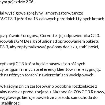
jnym pojeździe Z06.
ł wyścigowe sprężyny i amortyzatory, tarcze
06 GT3.R jeździ na 18-calowych przednich i tylnych kołach
zą również drogową Corvette i jej odpowiednika GT3.
cowali z GM Design Studio nad opracowaniem pakietu
.R, aby zoptymalizować poziomy docisku, stabilności,
yfikacji GT3, która będzie pasować do różnych
 osiągami i innych preferencji klientów, nie rezygnując
ych na różnych torach i nawierzchniach wyścigowych.
, w każdym z nich zastosowano podobne rozdzielacze z
lny docisk z przodu pojazdu. Na spodzie Z06 GT3.R nowy,
a węglowego kieruje powietrze z przodu samochodu do
stabilności.