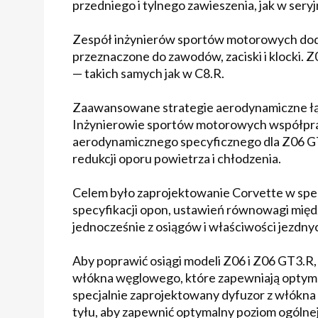
przedniego i tylnego zawieszenia, jak w sery
Zespół inżynierów sportów motorowych doda
przeznaczone do zawodów, zaciski i klocki. Z
— takich samych jak w C8.R.
Zaawansowane strategie aerodynamiczne łąc
Inżynierowie sportów motorowych współpra
aerodynamicznego specyficznego dla Z06 GT3
redukcji oporu powietrza i chłodzenia.
Celem było zaprojektowanie Corvette w spec
specyfikacji opon, ustawień równowagi między
jednocześnie z osiągów i właściwości jezdn
Aby poprawić osiągi modeli Z06 i Z06 GT3.R
włókna węglowego, które zapewniają optyma
specjalnie zaprojektowany dyfuzor z włókn
tyłu, aby zapewnić optymalny poziom ogólnej 