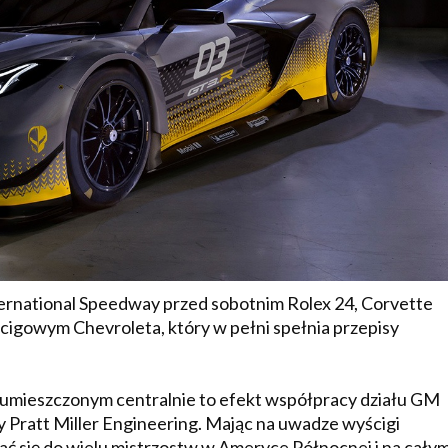
ternational Speedway przed sobotnim Rolex 24, Corvette
gowym Chevroleta, który w pełni spełnia przepisy
em umieszczonym centralnie to efekt współpracy działu GM
 Pratt Miller Engineering. Mając na uwadze wyścigi
ć się do wielu mistrzostw w Ameryce Północnej i na cały