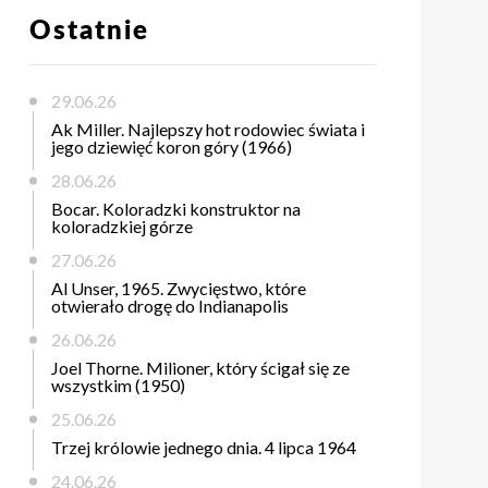
Ostatnie
29.06.26
Ak Miller. Najlepszy hot rodowiec świata i
jego dziewięć koron góry (1966)
28.06.26
Bocar. Koloradzki konstruktor na
koloradzkiej górze
27.06.26
Al Unser, 1965. Zwycięstwo, które
otwierało drogę do Indianapolis
26.06.26
Joel Thorne. Milioner, który ścigał się ze
wszystkim (1950)
25.06.26
Trzej królowie jednego dnia. 4 lipca 1964
24.06.26