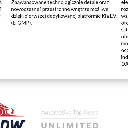
a
Zaawansowane technologicznie detale oraz
el
i
nowoczesne i przestronne wnętrze możliwe
ro
w
dzięki pierwszej dedykowanej platformie Kia EV
ws
(E-GMP).
of
Cit
of
mo
oc
ind
100