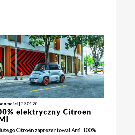
adomości
| 29.04.20
00% elektryczny Citroen
MI
 lutego Citroën zaprezentował Ami, 100%