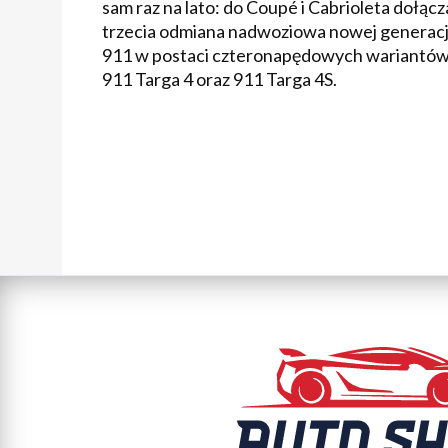
sam raz na lato: do Coupé i Cabrioleta dołącz
trzecia odmiana nadwoziowa nowej generacj
911 w postaci czteronapędowych wariantó
911 Targa 4 oraz 911 Targa 4S.