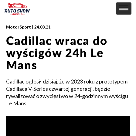
MotorSport
| 24.08.21
PREMIERY
Cadillac wraca do
SAMOCHODY
wyścigów 24h Le
Wiadomości
MOTORSPORT
Supersamochody
Mans
Samochody Koncepcyjne
Tuning
Cadillac ogłosił dzisiaj, że w 2023 roku z prototypem
Elektryczne
Cadillaca V-Series czwartej generacji, będzie
rywalizować o zwycięstwo w 24-godzinnym wyścigu
Le Mans.