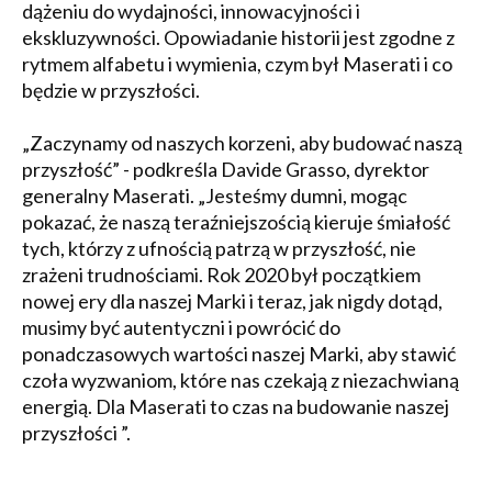
dążeniu do wydajności, innowacyjności i
ekskluzywności. Opowiadanie historii jest zgodne z
rytmem alfabetu i wymienia, czym był Maserati i co
będzie w przyszłości.
„Zaczynamy od naszych korzeni, aby budować naszą
przyszłość” - podkreśla Davide Grasso, dyrektor
generalny Maserati. „Jesteśmy dumni, mogąc
pokazać, że naszą teraźniejszością kieruje śmiałość
tych, którzy z ufnością patrzą w przyszłość, nie
zrażeni trudnościami. Rok 2020 był początkiem
nowej ery dla naszej Marki i teraz, jak nigdy dotąd,
musimy być autentyczni i powrócić do
ponadczasowych wartości naszej Marki, aby stawić
czoła wyzwaniom, które nas czekają z niezachwianą
energią. Dla Maserati to czas na budowanie naszej
przyszłości ”.