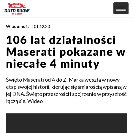
Wiadomości
| 01.12.20
PREMIERY
106 lat działalności
SAMOCHODY
Maserati pokazane w
Wiadomości
MOTORSPORT
Supersamochody
niecałe 4 minuty
Samochody Koncepcyjne
Tuning
Święto Maserati od A do Z. Marka weszła w nowy
Elektryczne
etap swojej historii, kierując się śmiałością wpisaną w
jej DNA. Święto przeszłości i spojrzenie w przyszłość
łączą się. Wideo