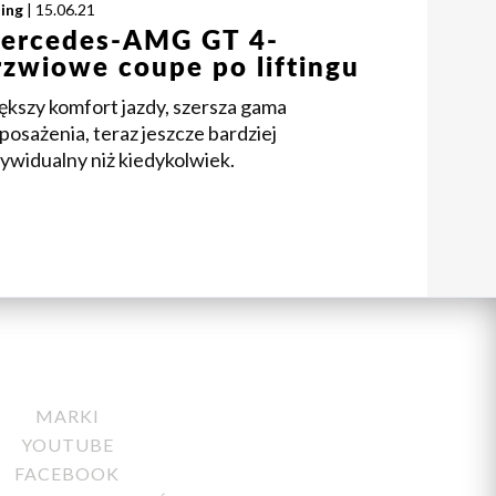
ing
| 15.06.21
ercedes-AMG GT 4-
rzwiowe coupe po liftingu
ększy komfort jazdy, szersza gama
osażenia, teraz jeszcze bardziej
ywidualny niż kiedykolwiek.
MARKI
YOUTUBE
FACEBOOK