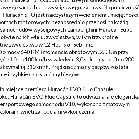
awdziwego samochodu wyścigowego, zachwyciła publicznoś
 Huracán STO jest najczystszym wcieleniem umiejętności 
portach motorowych: bezpośrednio przenosi na każdą
e z samochodów wyścigowych Lamborghini Huracán Super
byte na ich wielu. zwycięstwa, w tym trzykrotne
tne zwycięstwo w 12 Hours of Sebring.
0 o mocy 640 KM i momencie obrotowym 565 Nm przy
ć od 0 do 100 km/h w zaledwie 3,0 sekundy, od 0 do 200
maksymalną 310 km/h. Prędkość zmiany biegów została
łe i szybkie czasy zmiany biegów.
iała miejsce premiera Huracán EVO Fluo Capsule.
oku, Huracán EVO Fluo Capsule to odważna, ale eleganck
 supersportowego samochodu V10, wykonana z matowym
kolorami wnętrza i opcjami wykończenia.