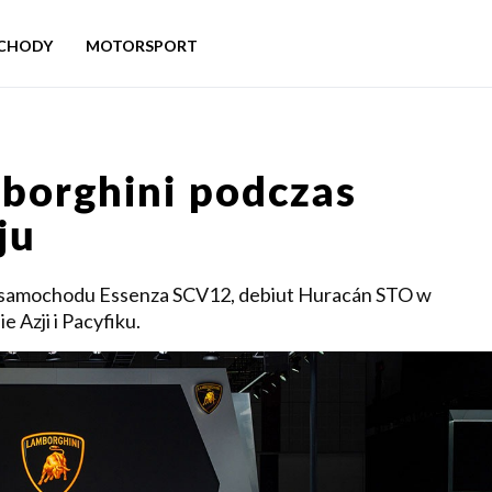
CHODY
MOTORSPORT
borghini podczas
ju
rsamochodu Essenza SCV12, debiut Huracán STO w
 Azji i Pacyfiku.