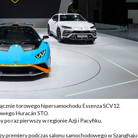
yłącznie torowego hipersamochodu Essenza SCV12.
rowego Huracán STO.
po raz pierwszy w regionie Azji i Pacyfiku.
rzy premiery podczas salonu samochodowego w Szanghaju