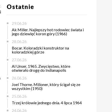
ć
Ostatnie
i
29.06.26
Ak Miller. Najlepszy hot rodowiec świata i
jego dziewięć koron góry (1966)
28.06.26
Bocar. Koloradzki konstruktor na
koloradzkiej górze
27.06.26
Al Unser, 1965. Zwycięstwo, które
otwierało drogę do Indianapolis
a
26.06.26
Joel Thorne. Milioner, który ścigał się ze
wszystkim (1950)
25.06.26
Trzej królowie jednego dnia. 4 lipca 1964
24.06.26