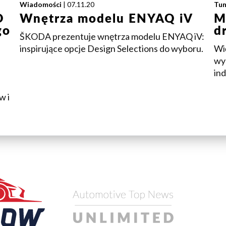
Wiadomości
| 07.11.20
Tun
O
Wnętrza modelu ENYAQ iV
M
go
d
ŠKODA prezentuje wnętrza modelu ENYAQ iV:
inspirujące opcje Design Selections do wyboru.
Wi
wyp
ind
w i