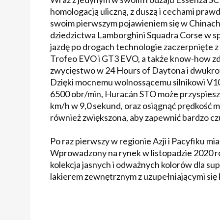
homologacją uliczną, z duszą i cechami pr
swoim pierwszym pojawieniem się w Chinach.
dziedzictwa Lamborghini Squadra Corse w s
jazdę po drogach technologie zaczerpnięt
Trofeo EVO i GT3 EVO, a także know-how zdo
zwycięstwo w 24 Hours of Daytona i dwukro
Dzięki mocnemu wolnossącemu silnikowi V1
6500 obr/min, Huracán STO może przyspieszy
km/h w 9,0 sekund, oraz osiągnąć prędkość 
również zwiększona, aby zapewnić bardzo czu
Po raz pierwszy w regionie Azji i Pacyfiku m
Wprowadzony na rynek w listopadzie 2020 r
kolekcja jasnych i odważnych kolorów dla
lakierem zewnętrznym z uzupełniającymi się 