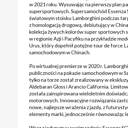
w 2021 roku. Wysuwając na pierwszy plan p
supersportowych. Supersamochód Essenza SC
światowym stoisku Lamborghini podczas ta
z homologacją drogową, debiutujący w China
kolekcja żywych kolorów super sportowych 
w regionie Azji i Pacyfiku na przykładzie m
Urus, który dopełnił potężne tour de force 
samochodowym w Chinach.
Po wirtualnej premierze w 2020 r. Lamborgh
publiczności na pokazie samochodowym w Sz
tylko na torze został zrealizowany w eksklu
Aldebaran Gloss i Arancio California. Limito
została zainspirowana wieloletnim doświad
motorowych. Innowacyjne rozwiązania zas
nowe, najlepsze wrażenia z jazdy, z futuryst
elementy marki, jednocześnie równoważąc lek
Wraz z jedynym w swoim rodzaju Essenza S