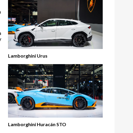
a
a
V
Lamborghini Urus
Lamborghini Huracán STO