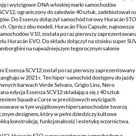
asję i wyścigowe DNA włoskiej marki samochodów
V12, ograniczony do zaledwie 40 sztuk, zadebiutował n
rgów. Do Essenzy dołączył samochód torowy Huracán STO
ch. Oprócz obu modeli, Huracán Fluo Capsule, najnowsza
samochodów V10, została po raz pierwszy zaprezentowan
odelu Huracán EVO. Do składu dołączył na stoisku super SU
Lamborghini na najważniejszym tegorocznym salonie
ini Essenza SCV12 został po raz pierwszy zaprezentowany
anghaju w 2021 r. Ten hiper-samochód dostępny do jazdy
zywnych barwach Verde Selvans, Grigio Linx, Nero
wana edycja Essenza SCV12 składająca się z 40 sztuk
czeniem Squadra Corse w prestiżowych wyścigach
tosowane w tym wyjątkowym hipersamochodzie tworzą
ycznym designem, który w pełni dziedziczy kultowe
ką konstrukcję, funkcjonalność i estetykę wzornictwa.
CV12, Huracán STO, super sportowym samochodem z