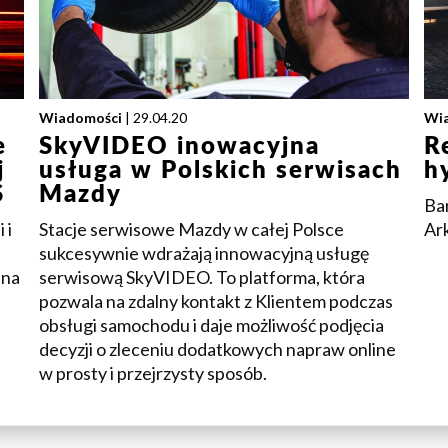
Wiadomości
| 29.04.20
Wi
e
SkyVIDEO inowacyjna
R
j
usługa w Polskich serwisach
h
S
Mazdy
Ba
 i
Stacje serwisowe Mazdy w całej Polsce
Ar
sukcesywnie wdrażają innowacyjną usługę
 na
serwisową SkyVIDEO. To platforma, która
pozwala na zdalny kontakt z Klientem podczas
obsługi samochodu i daje możliwość podjęcia
decyzji o zleceniu dodatkowych napraw online
w prosty i przejrzysty sposób.