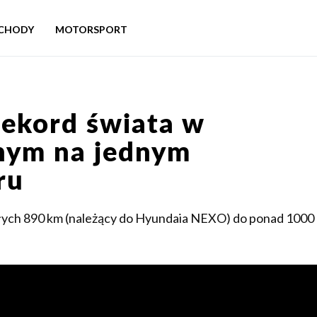
CHODY
MOTORSPORT
 rekord świata w
nym na jednym
ru
ałych 890 km (należący do Hyundaia NEXO) do ponad 1000