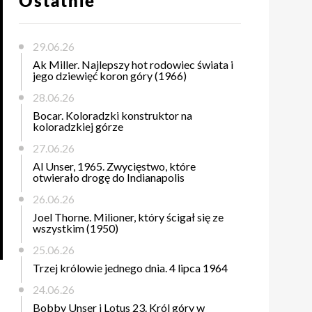
Ostatnie
29.06.26
Ak Miller. Najlepszy hot rodowiec świata i
jego dziewięć koron góry (1966)
28.06.26
Bocar. Koloradzki konstruktor na
koloradzkiej górze
27.06.26
Al Unser, 1965. Zwycięstwo, które
otwierało drogę do Indianapolis
26.06.26
Joel Thorne. Milioner, który ścigał się ze
wszystkim (1950)
25.06.26
Trzej królowie jednego dnia. 4 lipca 1964
24.06.26
Bobby Unser i Lotus 23. Król góry w