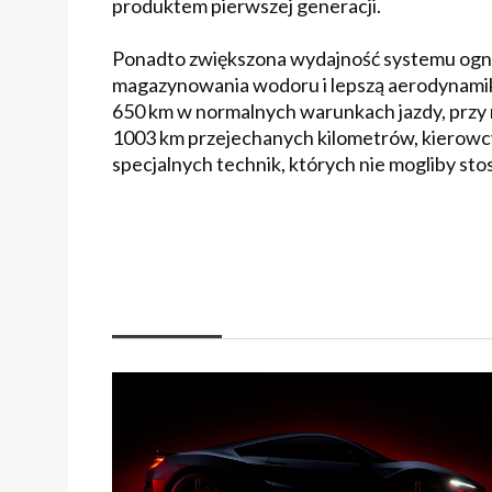
produktem pierwszej generacji.
Ponadto zwiększona wydajność systemu ogn
magazynowania wodoru i lepszą aerodynamiką,
650 km w normalnych warunkach jazdy, przy m
1003 km przejechanych kilometrów, kierowcy pr
specjalnych technik, których nie mogliby sto