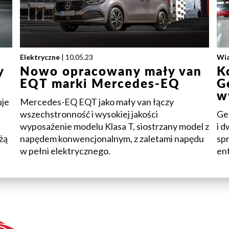
Elektryczne
| 10.05.23
Wi
y
Nowo opracowany mały van
K
EQT marki Mercedes-EQ
G
w
uje
Mercedes-EQ EQT jako mały van łączy
wszechstronność i wysokiej jakości
Geo
wyposażenie modelu Klasa T, siostrzany model z
i d
żą
napędem konwencjonalnym, z zaletami napędu
sp
w pełni elektrycznego.
en