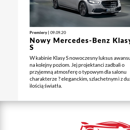
Premiery
| 09.09.20
Nowy Mercedes-Benz Klas
S
W kabinie Klasy S nowoczesny luksus awans
na kolejny poziom. Jej projektanci zadbali o
przyjemną atmosferę o typowym dla salonu
charakterze ? eleganckim, szlachetnym i z du
ilością światła.