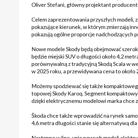
Oliver Stefani, główny projektant produce
Celem zaprezentowania przyszłych modeli, 
pokazujące kierunek, w którym zmierzają inn
pokazują ogólne proporcje nadchodzących p
Nowe modele Skody będą obejmować szeroki
będzie miejski SUV o długości około 4,2 met
porównywalną z tradycyjną Skodą Scala w we
w 2025 roku, a przewidywana cena to około 
Możemy spodziewać się także kompaktowego S
topowej Skody Karoq. Segment kompaktowych 
dzięki elektrycznemu modelowi marka chce 
Škoda chce także wprowadzić na rynek samo
4,6 metra długości stanie się alternatywą dla
Następne w line-upie nowych modeli elektr