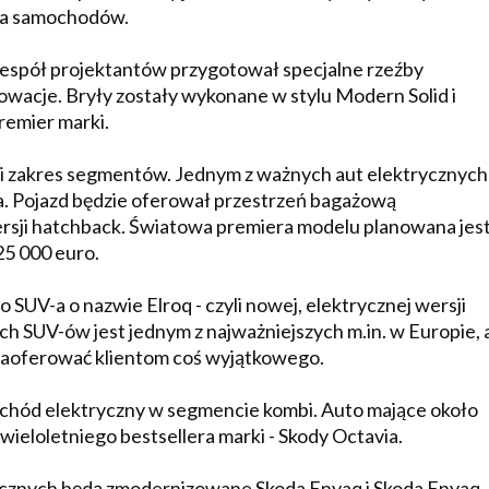
nta samochodów.
zespół projektantów przygotował specjalne rzeźby
owacje. Bryły zostały wykonane w stylu Modern Solid i
remier marki.
 zakres segmentów. Jednym z ważnych aut elektrycznych
ra. Pojazd będzie oferował przestrzeń bagażową
rsji hatchback. Światowa premiera modelu planowana jes
25 000 euro.
UV-a o nazwie Elroq - czyli nowej, elektrycznej wersji
SUV-ów jest jednym z najważniejszych m.in. w Europie, 
zaoferować klientom coś wyjątkowego.
chód elektryczny w segmencie kombi. Auto mające około
 wieloletniego bestsellera marki - Skody Octavia.
ycznych będą zmodernizowane Skoda Enyaq i Skoda Enyaq