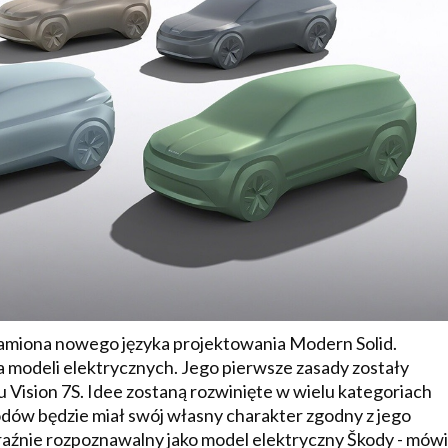
znamiona nowego języka projektowania Modern Solid.
 modeli elektrycznych. Jego pierwsze zasady zostały
Vision 7S. Idee zostaną rozwinięte w wielu kategoriach
dów będzie miał swój własny charakter zgodny z jego
aźnie rozpoznawalny jako model elektryczny Škody - mówi