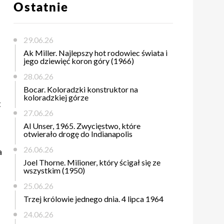
Ostatnie
29.06.26
Ak Miller. Najlepszy hot rodowiec świata i
jego dziewięć koron góry (1966)
28.06.26
Bocar. Koloradzki konstruktor na
koloradzkiej górze
t
27.06.26
Al Unser, 1965. Zwycięstwo, które
otwierało drogę do Indianapolis
26.06.26
a
Joel Thorne. Milioner, który ścigał się ze
wszystkim (1950)
25.06.26
Trzej królowie jednego dnia. 4 lipca 1964
24.06.26