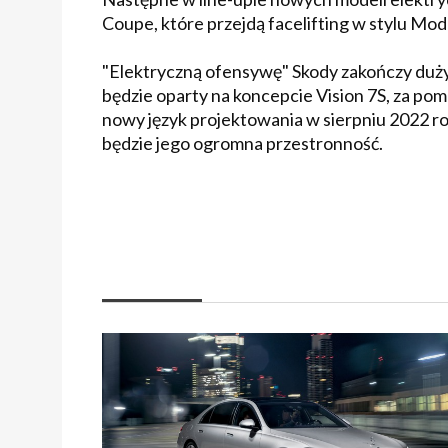
Coupe, które przejdą facelifting w stylu Mod
"Elektryczną ofensywę" Skody zakończy duży
będzie oparty na koncepcie Vision 7S, za p
nowy język projektowania w sierpniu 2022 r
będzie jego ogromna przestronność.