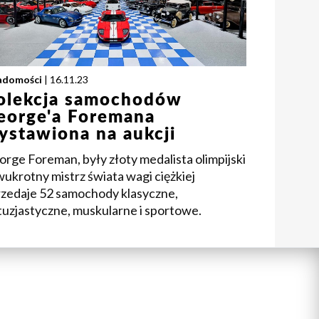
adomości
| 16.11.23
olekcja samochodów
eorge'a Foremana
ystawiona na aukcji
rge Foreman, były złoty medalista olimpijski
wukrotny mistrz świata wagi ciężkiej
rzedaje 52 samochody klasyczne,
tuzjastyczne, muskularne i sportowe.