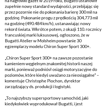
na nagłówki gazet w 2019 roku, Bugatti ustanowił
zupełnie nowy standard wydajności, przebijając się
przez pozornie nie do pokonania barierę 300 mil na
godzinę. Pokonanie progu z prędkością 304,773 mil
na godzinę (490.484 km/h), ustanawiając nowy
rekord świata. Wkrótce potem, z okazji 110. rocznicy
francuskiej marki luksusowej, ogłoszono, że w
Bugatti Atelier w Molsheim powstanie 30
egzemplarzy modelu Chiron Super Sport 300+.
„Chiron Super Sport 300+ na zawsze pozostanie
kamieniem węgielnym znakomitej historii naszej
marki, ponieważ podniósł osiągi motoryzacyjne do
poziomów, które kiedyś uważano za nieosiągalne” –
komentuje Christophe Piochon, dyrektor
zarządzający ds. produkcji i logistyki.
„To najszybszy supersportowy samochód, jaki
kiedykolwiek wyprodukował Bugatti, i jest