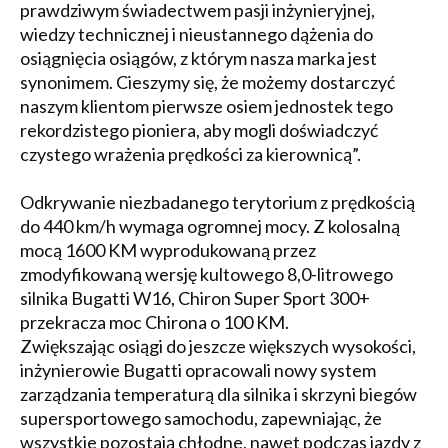
prawdziwym świadectwem pasji inżynieryjnej,
wiedzy technicznej i nieustannego dążenia do
osiągnięcia osiągów, z którym nasza marka jest
synonimem. Cieszymy się, że możemy dostarczyć
naszym klientom pierwsze osiem jednostek tego
rekordzistego pioniera, aby mogli doświadczyć
czystego wrażenia prędkości za kierownicą”.
Odkrywanie niezbadanego terytorium z prędkością
do 440 km/h wymaga ogromnej mocy. Z kolosalną
mocą 1600 KM wyprodukowaną przez
zmodyfikowaną wersję kultowego 8,0-litrowego
silnika Bugatti W16, Chiron Super Sport 300+
przekracza moc Chirona o 100 KM.
Zwiększając osiągi do jeszcze większych wysokości,
inżynierowie Bugatti opracowali nowy system
zarządzania temperaturą dla silnika i skrzyni biegów
supersportowego samochodu, zapewniając, że
wszystkie pozostają chłodne, nawet podczas jazdy z