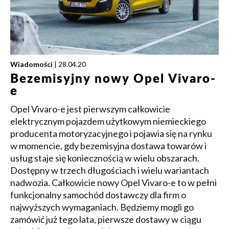
Wiadomości
| 28.04.20
Bezemisyjny nowy Opel Vivaro-
e
Opel Vivaro-e jest pierwszym całkowicie
elektrycznym pojazdem użytkowym niemieckiego
producenta motoryzacyjnego i pojawia się na rynku
w momencie, gdy bezemisyjna dostawa towarów i
usług staje się koniecznością w wielu obszarach.
Dostępny w trzech długościach i wielu wariantach
nadwozia. Całkowicie nowy Opel Vivaro-e to w pełni
funkcjonalny samochód dostawczy dla firm o
najwyższych wymaganiach. Będziemy mogli go
zamówić już tego lata, pierwsze dostawy w ciągu