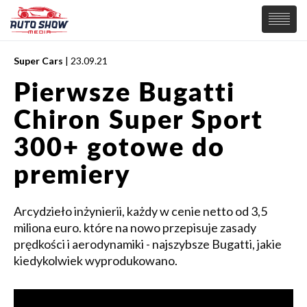
Super Cars
| 23.09.21
PREMIERY
Pierwsze Bugatti
SAMOCHODY
Chiron Super Sport
Wiadomości
MOTORSPORT
Supersamochody
300+ gotowe do
Samochody Koncepcyjne
Tuning
premiery
Elektryczne
Arcydzieło inżynierii, każdy w cenie netto od 3,5
miliona euro. które na nowo przepisuje zasady
prędkości i aerodynamiki - najszybsze Bugatti, jakie
kiedykolwiek wyprodukowano.