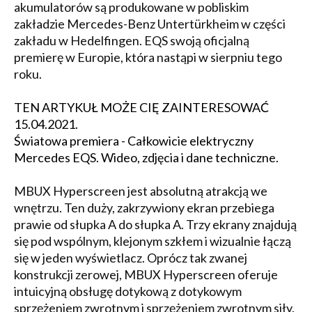
akumulatorów są produkowane w pobliskim
zakładzie Mercedes-Benz Untertürkheim w części
zakładu w Hedelfingen. EQS swoją oficjalną
premierę w Europie, która nastąpi w sierpniu tego
roku.
TEN ARTYKUŁ MOŻE CIĘ ZAINTERESOWAĆ
15.04.2021.
Światowa premiera -
Całkowicie elektryczny
Mercedes EQS
. Wideo, zdjęcia i dane techniczne.
MBUX Hyperscreen jest absolutną atrakcją we
wnętrzu. Ten duży, zakrzywiony ekran przebiega
prawie od słupka A do słupka A. Trzy ekrany znajdują
się pod wspólnym, klejonym szkłem i wizualnie łączą
się w jeden wyświetlacz. Oprócz tak zwanej
konstrukcji zerowej, MBUX Hyperscreen oferuje
intuicyjną obsługę dotykową z dotykowym
sprzężeniem zwrotnym i sprzężeniem zwrotnym siły.