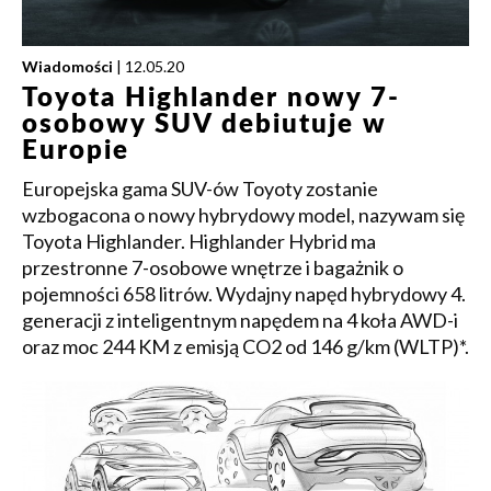
Wiadomości
| 12.05.20
Toyota Highlander nowy 7-
osobowy SUV debiutuje w
Europie
Europejska gama SUV-ów Toyoty zostanie
wzbogacona o nowy hybrydowy model, nazywam się
Toyota Highlander. Highlander Hybrid ma
przestronne 7-osobowe wnętrze i bagażnik o
pojemności 658 litrów. Wydajny napęd hybrydowy 4.
generacji z inteligentnym napędem na 4 koła AWD-i
oraz moc 244 KM z emisją CO2 od 146 g/km (WLTP)*.