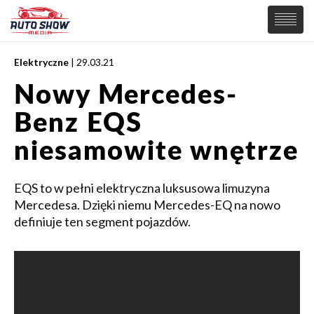
Elektryczne
| 29.03.21
PREMIERY
Nowy Mercedes-
SAMOCHODY
Benz EQS
Wiadomości
MOTORSPORT
Supersamochody
niesamowite wnętrze
Samochody Koncepcyjne
Tuning
EQS to w pełni elektryczna luksusowa limuzyna
Elektryczne
Mercedesa. Dzięki niemu Mercedes-EQ na nowo
definiuje ten segment pojazdów.