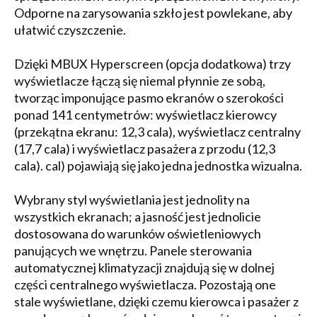
Odporne na zarysowania szkło jest powlekane, aby
ułatwić czyszczenie.
Dzięki MBUX Hyperscreen (opcja dodatkowa) trzy
wyświetlacze łączą się niemal płynnie ze sobą,
tworząc imponujące pasmo ekranów o szerokości
ponad 141 centymetrów: wyświetlacz kierowcy
(przekątna ekranu: 12,3 cala), wyświetlacz centralny
(17,7 cala) i wyświetlacz pasażera z przodu (12,3
cala). cal) pojawiają się jako jedna jednostka wizualna.
Wybrany styl wyświetlania jest jednolity na
wszystkich ekranach; a jasność jest jednolicie
dostosowana do warunków oświetleniowych
panujących we wnętrzu. Panele sterowania
automatycznej klimatyzacji znajdują się w dolnej
części centralnego wyświetlacza. Pozostają one
stale wyświetlane, dzięki czemu kierowca i pasażer z