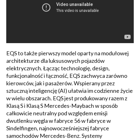
EQS to także pierwszy model oparty na modułowej
architekturze dla luksusowych pojazdów
elektrycznych. Łącząc technologię, design,
funkcjonalność i łączność, EQS zachwyca zarówno
kierowców, jak i pasażerów. Wspierany przez
sztuczną inteligencję (AI) ułatwia im codzienne życie
w wielu obszarach. EQS jest produkowany razem z
Klasą S i Klasą S Mercedes-Maybach w sposób
całkowicie neutralny pod względem emisji
dwutlenku węgla w fabryce 56 w fabryce w
Sindelfingen, najnowocześniejszej fabryce
samochodów Mercedes-Benz. Systemy