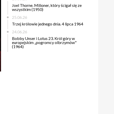
Joel Thorne. Milioner, który ścigał się ze
wszystkim (1950)
25.06.26
Trzej królowie jednego dnia. 4 lipca 1964
24.06.26
Bobby Unser i Lotus 23. Król góry w
europejskim „pogromcy olbrzymów"
(1964)