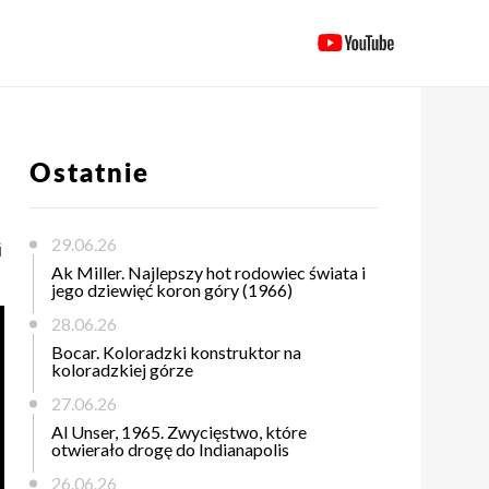
Ostatnie
29.06.26
i
Ak Miller. Najlepszy hot rodowiec świata i
jego dziewięć koron góry (1966)
28.06.26
Bocar. Koloradzki konstruktor na
koloradzkiej górze
27.06.26
Al Unser, 1965. Zwycięstwo, które
otwierało drogę do Indianapolis
26.06.26