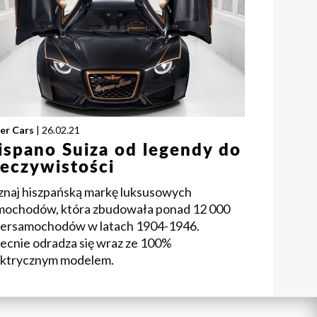
er Cars
| 26.02.21
ispano Suiza od legendy do
zeczywistości
znaj hiszpańską markę luksusowych
mochodów, która zbudowała ponad 12 000
persamochodów w latach 1904-1946.
ecnie odradza się wraz ze 100%
ektrycznym modelem.