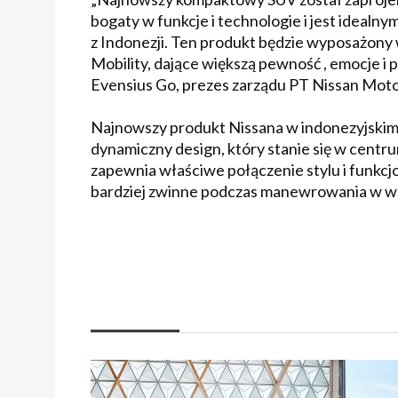
bogaty w funkcje i technologie i jest idealn
z Indonezji. Ten produkt będzie wyposażony 
Mobility, dające większą pewność , emocje i 
Evensius Go, prezes zarządu PT Nissan Motor
Najnowszy produkt Nissana w indonezyjski
dynamiczny design, który stanie się w centr
zapewnia właściwe połączenie stylu i funkcj
bardziej zwinne podczas manewrowania w w