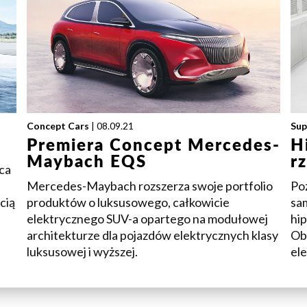
Concept Cars
| 08.09.21
Sup
Premiera Concept Mercedes-
H
Maybach EQS
r
ca
Mercedes-Maybach rozszerza swoje portfolio
Po
cią
produktów o luksusowego, całkowicie
sa
elektrycznego SUV-a opartego na modułowej
hi
architekturze dla pojazdów elektrycznych klasy
Ob
luksusowej i wyższej.
el