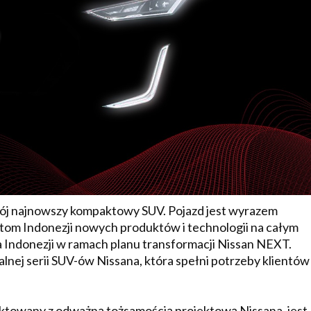
wój najnowszy kompaktowy SUV. Pojazd jest wyrazem
tom Indonezji nowych produktów i technologii na całym
la Indonezji w ramach planu transformacji Nissan NEXT.
nej serii SUV-ów Nissana, która spełni potrzeby klientów
towany z odważną tożsamością projektową Nissana, jest