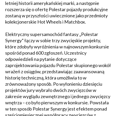
letniej historii amerykańskiej marki, a następnie
rozszerza się o ofertę Polestar pojazdy produkcyjne
zostaną w przyszłości uwiecznione jako przedmioty
kolekcjonerskie Hot Wheels i Matchbox.
Elektryczny supersamochód fantasy „Polestar
Synergy” łączy w sobie trzy zwycięskie projekty,
które zdobyły wyróżnienia w najnowszym konkursie
spośród ponad 600 zgłoszeń. Uczestnicy
odpowiedzieli na pytanie dotyczące
zaprojektowania pojazdu Polestar skupionego wokół
wrażeń z osiągów, przedstawiając zaawansowaną
historię techniczną, która umożliwia to w
zrównoważony sposób. Po wyłonieniu dziesięciu
projektów jury wybrało dwóch zwycięzców w
zakresie wyglądu zewnętrznego i jednego zwycięzcy
wnętrza – co było pierwszym w konkursie. Powstała
w ten sposób Polestar Synergy jest efektem ponad
sześciomiesięcznej współpracy zwycięzców z