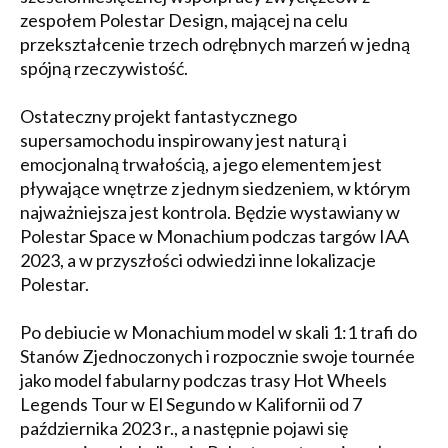
zespołem Polestar Design, mającej na celu
przekształcenie trzech odrębnych marzeń w jedną
spójną rzeczywistość.
Ostateczny projekt fantastycznego
supersamochodu inspirowany jest naturą i
emocjonalną trwałością, a jego elementem jest
pływające wnętrze z jednym siedzeniem, w którym
najważniejsza jest kontrola. Będzie wystawiany w
Polestar Space w Monachium podczas targów IAA
2023, a w przyszłości odwiedzi inne lokalizacje
Polestar.
Po debiucie w Monachium model w skali 1:1 trafi do
Stanów Zjednoczonych i rozpocznie swoje tournée
jako model fabularny podczas trasy Hot Wheels
Legends Tour w El Segundo w Kalifornii od 7
października 2023 r., a następnie pojawi się