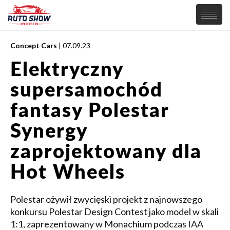
Concept Cars
| 07.09.23
PREMIERY
Elektryczny
SAMOCHODY
supersamochód
Wiadomości
MOTORSPORT
Supersamochody
fantasy Polestar
Samochody Koncepcyjne
Tuning
Synergy
Elektryczne
zaprojektowany dla
Hot Wheels
Polestar ożywił zwycięski projekt z najnowszego
konkursu Polestar Design Contest jako model w skali
1:1, zaprezentowany w Monachium podczas IAA