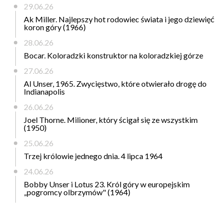
29.06.26
Ak Miller. Najlepszy hot rodowiec świata i jego dziewięć
koron góry (1966)
28.06.26
Bocar. Koloradzki konstruktor na koloradzkiej górze
27.06.26
Al Unser, 1965. Zwycięstwo, które otwierało drogę do
Indianapolis
26.06.26
Joel Thorne. Milioner, który ścigał się ze wszystkim
(1950)
25.06.26
Trzej królowie jednego dnia. 4 lipca 1964
24.06.26
Bobby Unser i Lotus 23. Król góry w europejskim
„pogromcy olbrzymów" (1964)