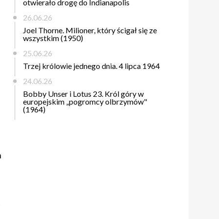
otwierało drogę do Indianapolis
26.06.26
Joel Thorne. Milioner, który ścigał się ze
wszystkim (1950)
25.06.26
Trzej królowie jednego dnia. 4 lipca 1964
24.06.26
Bobby Unser i Lotus 23. Król góry w
europejskim „pogromcy olbrzymów"
(1964)
h
t