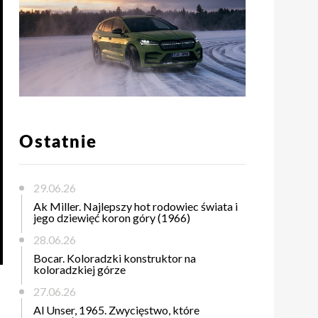
Ostatnie
29.06.26
Ak Miller. Najlepszy hot rodowiec świata i
jego dziewięć koron góry (1966)
28.06.26
Bocar. Koloradzki konstruktor na
koloradzkiej górze
i
27.06.26
Al Unser, 1965. Zwycięstwo, które