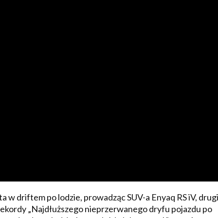
ta w driftem po lodzie, prowadząc SUV-a Enyaq RS iV, drug
Rekordy „Najdłuższego nieprzerwanego dryfu pojazdu po