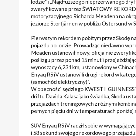
lodzie” i „Najdłuższego nieprzerwanego dryf
zweryfikowane przez ŚWIATOWY REKORD GU
motoryzacyjnego Richarda Meadena na okrą
jeziorze Stortjärnen w pobliżu Östersund w S
Pierwszym rekordem pobitym przez Skodę na j
pojazdu po lodzie. Prowadząc niedawno wpr
Meaden ustanowił nowy, oficjalnie zweryfi
poślizgu przez ponad 15 minut i przejeżdżają
wynoszący 6,231 km, ustanowiony w Chinach 
Enyaq RS iV ustanowili drugi rekord w katego
(samochód elektryczny)”.
W obecności sędziego KWESTII GUINNESS
driftu Davida Kalasa jako świadka, Skoda ust
przejazdach treningowych z różnymi kombinac
pełnych pięciu dni w temperaturach poniżej ze
SUV Enyaq RS iV radził sobie w wymagających
i 58 sekund swojego rekordowego przejazdu