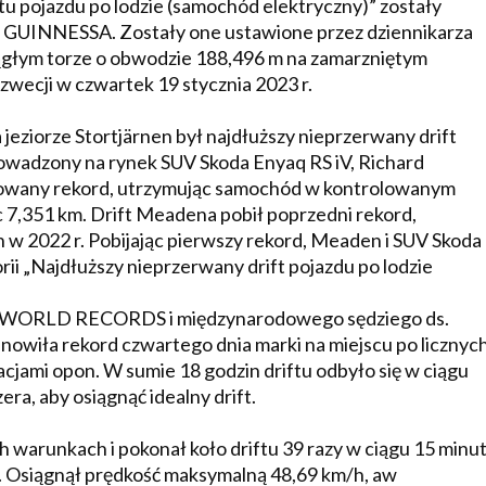
tu pojazdu po lodzie (samochód elektryczny)” zostały
INNESSA. Zostały one ustawione przez dziennikarza
głym torze o obwodzie 188,496 m na zamarzniętym
zwecji w czwartek 19 stycznia 2023 r.
eziorze Stortjärnen był najdłuższy nieprzerwany drift
owadzony na rynek SUV Skoda Enyaq RS iV, Richard
kowany rekord, utrzymując samochód w kontrolowanym
c 7,351 km. Drift Meadena pobił poprzedni rekord,
w 2022 r. Pobijając pierwszy rekord, Meaden i SUV Skoda
rii „Najdłuższy nieprzerwany drift pojazdu po lodzie
 WORLD RECORDS i międzynarodowego sędziego ds.
anowiła rekord czwartego dnia marki na miejscu po licznyc
jami opon. W sumie 18 godzin driftu odbyło się w ciągu
ra, aby osiągnąć idealny drift.
 warunkach i pokonał koło driftu 39 razy w ciągu 15 minu
. Osiągnął prędkość maksymalną 48,69 km/h, aw