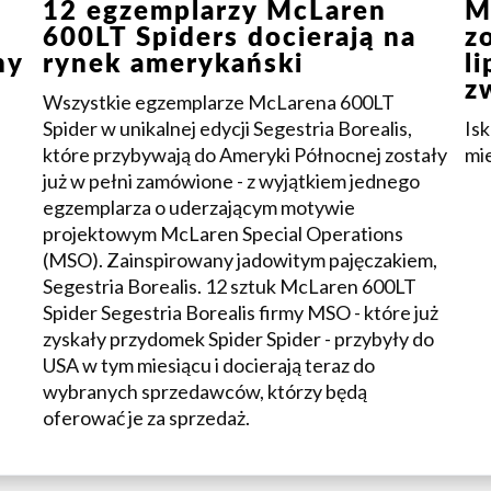
12 egzemplarzy McLaren
M
a
600LT Spiders docierają na
z
ny
rynek amerykański
l
z
Wszystkie egzemplarze McLarena 600LT
Spider w unikalnej edycji Segestria Borealis,
Isk
które przybywają do Ameryki Północnej zostały
mie
już w pełni zamówione - z wyjątkiem jednego
egzemplarza o uderzającym motywie
projektowym McLaren Special Operations
(MSO). Zainspirowany jadowitym pajęczakiem,
Segestria Borealis. 12 sztuk McLaren 600LT
Spider Segestria Borealis firmy MSO - które już
zyskały przydomek Spider Spider - przybyły do
USA w tym miesiącu i docierają teraz do
wybranych sprzedawców, którzy będą
oferować je za sprzedaż.