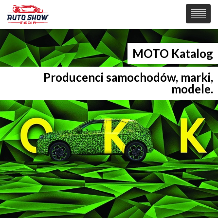
PREMIERY
MOTO Katalog
SAMOCHODY
Producenci samochodów, marki,
Wiadomości
modele.
MOTORSPORT
Supersamochody
Samochody Koncepcyjne
Tuning
Elektryczne