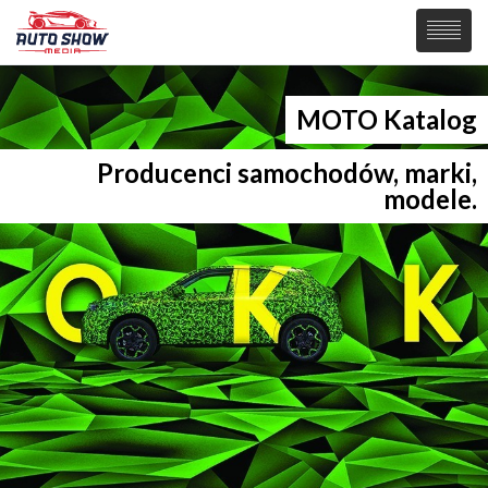
PREMIERY
MOTO Katalog
SAMOCHODY
Producenci samochodów, marki,
Wiadomości
modele.
MOTORSPORT
Supersamochody
Samochody Koncepcyjne
Tuning
Elektryczne