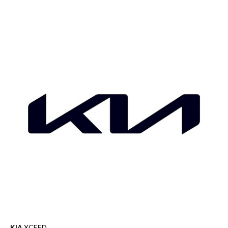
KIA
XCEED