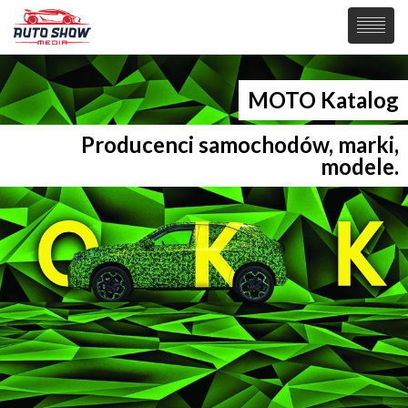
PREMIERY
MOTO Katalog
SAMOCHODY
Producenci samochodów, marki,
Wiadomości
modele.
MOTORSPORT
Supersamochody
Samochody Koncepcyjne
Tuning
Elektryczne